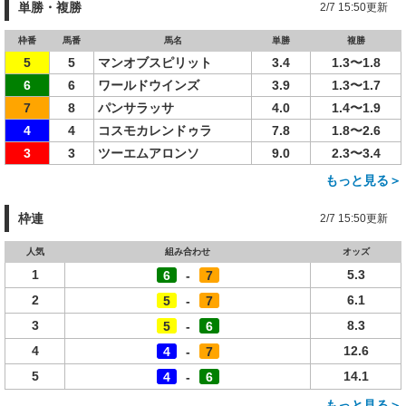
単勝・複勝
2/7 15:50更新
枠番
馬番
馬名
単勝
複勝
5
5
マンオブスピリット
3.4
1.3〜1.8
6
6
ワールドウインズ
3.9
1.3〜1.7
7
8
パンサラッサ
4.0
1.4〜1.9
4
4
コスモカレンドゥラ
7.8
1.8〜2.6
3
3
ツーエムアロンソ
9.0
2.3〜3.4
もっと見る＞
枠連
2/7 15:50更新
人気
組み合わせ
オッズ
1
5.3
6
-
7
2
6.1
5
-
7
3
8.3
5
-
6
4
12.6
4
-
7
5
14.1
4
-
6
もっと見る＞