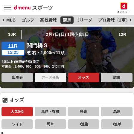
dメニュー
球
MLB
ゴルフ
高校野球
競馬
Jリーグ
プロ野球（2軍）
10R
2月7日(日) 1回小倉8日
12R
関門橋Ｓ
11R
15:25
芝 右・2,000m 11頭
4歳以上 (国際)(特指) 別定
本賞金：2,400、960、600、360、240万円
出馬表
データ分析
オッズ
結果
オッズ
人気5位
単勝・複勝
枠連
馬連
ワイド
馬単
3連複
3連単