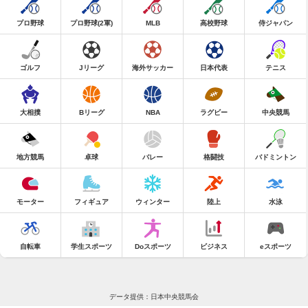
プロ野球
プロ野球(2軍)
MLB
高校野球
侍ジャパン
ゴルフ
Jリーグ
海外サッカー
日本代表
テニス
大相撲
Bリーグ
NBA
ラグビー
中央競馬
地方競馬
卓球
バレー
格闘技
バドミントン
モーター
フィギュア
ウィンター
陸上
水泳
自転車
学生スポーツ
Doスポーツ
ビジネス
eスポーツ
データ提供：日本中央競馬会