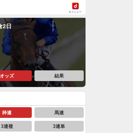
dメニュー
倉2日
オッズ
結果
枠連
馬連
3連複
3連単