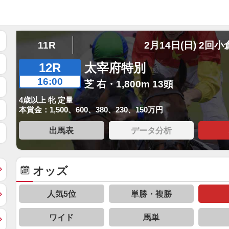
11R
2月14日(日) 2回小
12R
太宰府特別
16:00
芝 右・1,800m 13頭
4歳以上 牝 定量
本賞金：1,500、600、380、230、150万円
出馬表
データ分析
オッズ
人気5位
単勝・複勝
ワイド
馬単