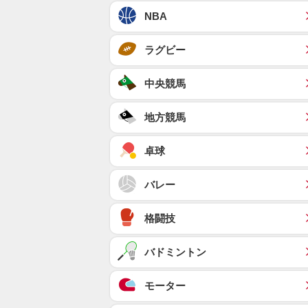
NBA
ラグビー
中央競馬
地方競馬
卓球
バレー
格闘技
バドミントン
モーター