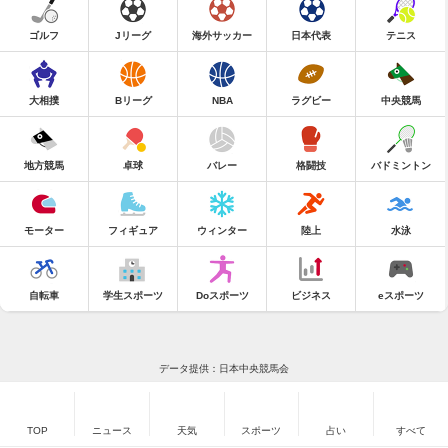
ゴルフ
Jリーグ
海外サッカー
日本代表
テニス
大相撲
Bリーグ
NBA
ラグビー
中央競馬
地方競馬
卓球
バレー
格闘技
バドミントン
モーター
フィギュア
ウィンター
陸上
水泳
自転車
学生スポーツ
Doスポーツ
ビジネス
eスポーツ
データ提供：日本中央競馬会
TOP
ニュース
天気
スポーツ
占い
すべて