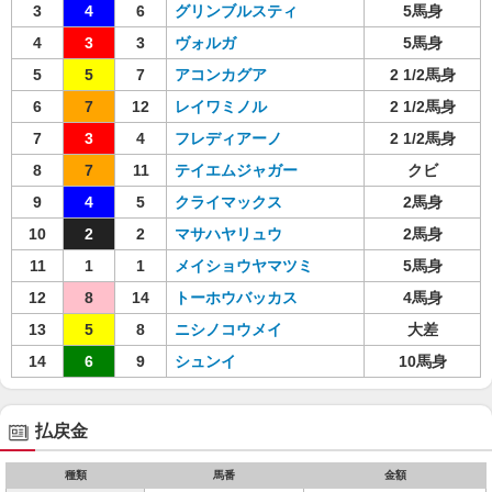
3
4
6
グリンブルスティ
5馬身
4
3
3
ヴォルガ
5馬身
5
5
7
アコンカグア
2 1/2馬身
6
7
12
レイワミノル
2 1/2馬身
7
3
4
フレディアーノ
2 1/2馬身
8
7
11
テイエムジャガー
クビ
9
4
5
クライマックス
2馬身
10
2
2
マサハヤリュウ
2馬身
11
1
1
メイショウヤマツミ
5馬身
12
8
14
トーホウバッカス
4馬身
13
5
8
ニシノコウメイ
大差
14
6
9
シュンイ
10馬身
払戻金
種類
馬番
金額