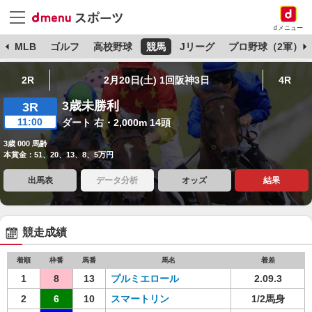
dメニュー
球
MLB
ゴルフ
高校野球
競馬
Jリーグ
プロ野球（2軍）
2R
2月20日(土) 1回阪神3日
4R
3歳未勝利
3R
11:00
ダート 右・2,000m 14頭
3歳 000 馬齢
本賞金：51、20、13、8、5万円
出馬表
データ分析
オッズ
結果
競走成績
着順
枠番
馬番
馬名
着差
1
8
13
プルミエロール
2.09.3
2
6
10
スマートリン
1/2馬身