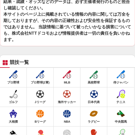
結果・成績・オッズなどのデータは、必ず主催者発行のものと照合
し確認してください。
本サイトのページ上に掲載されている情報の内容に関しては万全を
期しておりますが、その内容の正確性および安全性を保証するもの
ではありません。 当該情報に基づいて被ったいかなる損害について
も、株式会社NTTドコモおよび情報提供者は一切の責任を負いかね
ます。
競技一覧
プロ野球
プロ野球(2軍)
MLB
高校野球
侍ジャパン
ゴルフ
Jリーグ
海外サッカー
日本代表
テニス
大相撲
Bリーグ
NBA
ラグビー
中央競馬