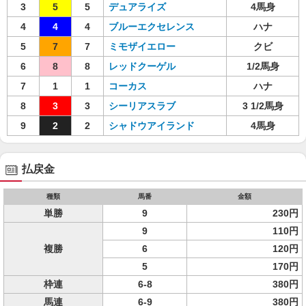
3
5
5
デュアライズ
4馬身
4
4
4
ブルーエクセレンス
ハナ
5
7
7
ミモザイエロー
クビ
6
8
8
レッドクーゲル
1/2馬身
7
1
1
コーカス
ハナ
8
3
3
シーリアスラブ
3 1/2馬身
9
2
2
シャドウアイランド
4馬身
払戻金
種類
馬番
金額
単勝
9
230円
9
110円
複勝
6
120円
5
170円
枠連
6-8
380円
馬連
6-9
380円