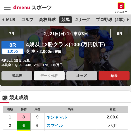
dメニュー
球
MLB
ゴルフ
高校野球
競馬
Jリーグ
プロ野球（2軍）
7R
2月21日(日) 1回東京8日
9R
4歳以上2勝クラス(1000万円以下)
8R
13:55
芝 左・2,000m 9頭
4歳以上 (混合) 定量
本賞金：1,100、440、280、170、110万円
出馬表
データ分析
オッズ
結果
競走成績
着順
枠番
馬番
馬名
着差
1
8
9
ヤシャマル
2.00.6
2
6
6
スマイル
ハナ