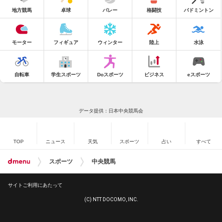
地方競馬
卓球
バレー
格闘技
バドミントン
モーター
フィギュア
ウィンター
陸上
水泳
自転車
学生スポーツ
Doスポーツ
ビジネス
eスポーツ
データ提供：日本中央競馬会
TOP
ニュース
天気
スポーツ
占い
すべて
スポーツ
中央競馬
サイトご利用にあたって
(C) NTT DOCOMO, INC.