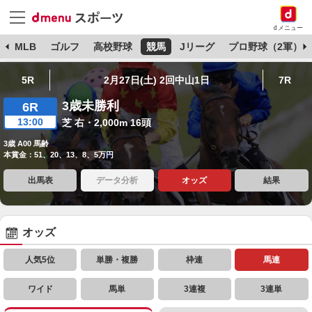
dメニュー
球
MLB
ゴルフ
高校野球
競馬
Jリーグ
プロ野球（2軍）
5R
2月27日(土) 2回中山1日
7R
3歳未勝利
6R
13:00
芝 右・2,000m 16頭
3歳 A00 馬齢
本賞金：51、20、13、8、5万円
出馬表
データ分析
オッズ
結果
オッズ
人気5位
単勝・複勝
枠連
馬連
ワイド
馬単
3連複
3連単