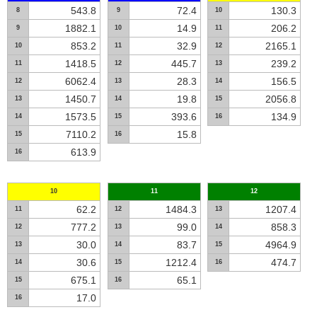
543.8
72.4
130.3
8
9
10
1882.1
14.9
206.2
9
10
11
853.2
32.9
2165.1
10
11
12
1418.5
445.7
239.2
11
12
13
6062.4
28.3
156.5
12
13
14
1450.7
19.8
2056.8
13
14
15
1573.5
393.6
134.9
14
15
16
7110.2
15.8
15
16
613.9
16
10
11
12
62.2
1484.3
1207.4
11
12
13
777.2
99.0
858.3
12
13
14
30.0
83.7
4964.9
13
14
15
30.6
1212.4
474.7
14
15
16
675.1
65.1
15
16
17.0
16