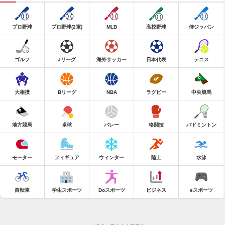
プロ野球
プロ野球(2軍)
MLB
高校野球
侍ジャパン
ゴルフ
Jリーグ
海外サッカー
日本代表
テニス
大相撲
Bリーグ
NBA
ラグビー
中央競馬
地方競馬
卓球
バレー
格闘技
バドミントン
モーター
フィギュア
ウィンター
陸上
水泳
自転車
学生スポーツ
Doスポーツ
ビジネス
eスポーツ