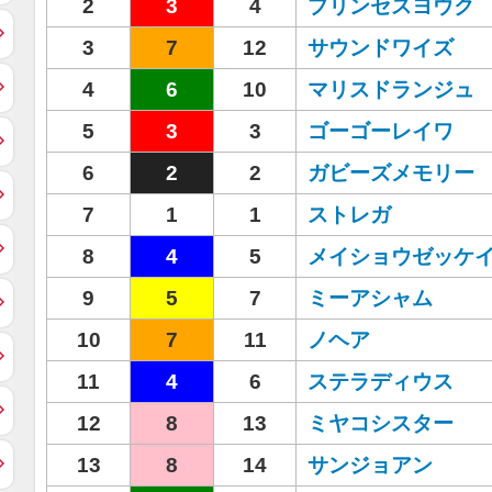
2
3
4
プリンセスヨウク
3
7
12
サウンドワイズ
4
6
10
マリスドランジュ
5
3
3
ゴーゴーレイワ
6
2
2
ガビーズメモリー
7
1
1
ストレガ
8
4
5
メイショウゼッケ
9
5
7
ミーアシャム
10
7
11
ノヘア
11
4
6
ステラディウス
12
8
13
ミヤコシスター
13
8
14
サンジョアン