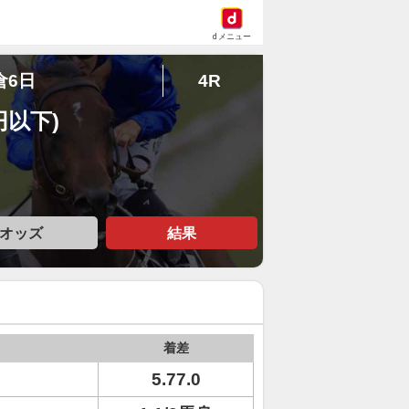
dメニュー
倉6日
4R
円以下)
オッズ
結果
着差
5.77.0