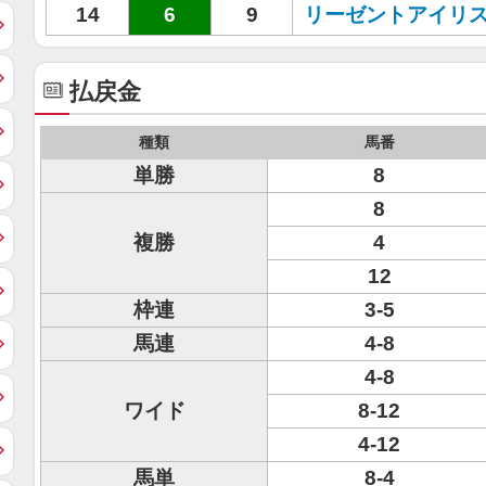
14
6
9
リーゼントアイリ
払戻金
種類
馬番
単勝
8
8
複勝
4
12
枠連
3-5
馬連
4-8
4-8
ワイド
8-12
4-12
馬単
8-4