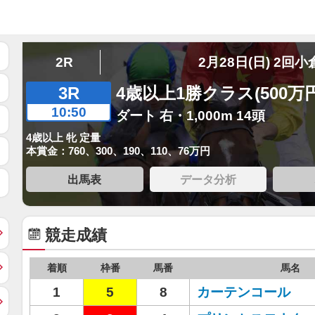
2R
2月28日(日) 2回小
3R
4歳以上1勝クラス(500万
10:50
ダート 右・1,000m 14頭
4歳以上 牝 定量
本賞金：760、300、190、110、76万円
出馬表
データ分析
競走成績
着順
枠番
馬番
馬名
1
5
8
カーテンコール