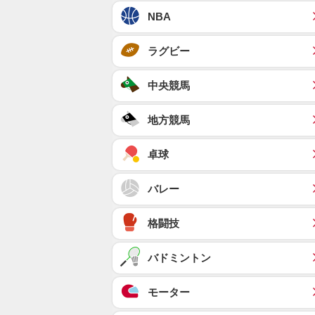
NBA
ラグビー
中央競馬
地方競馬
卓球
バレー
格闘技
バドミントン
モーター