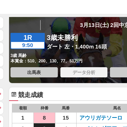
3月13日(土) 2回中
1R
3歳未勝利
9:50
ダート 左・1,400m 16頭
3歳 馬齢
本賞金：510、200、130、77、51万円
出馬表
データ分析
競走成績
着順
枠番
馬番
馬名
1
8
15
アウリガテソーロ