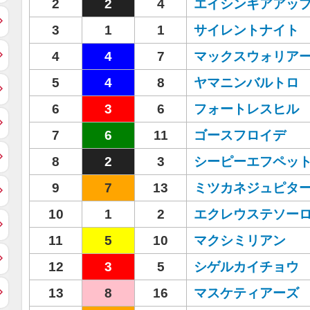
2
2
4
エイシンギアアッ
3
1
1
サイレントナイト
4
4
7
マックスウォリア
5
4
8
ヤマニンバルトロ
6
3
6
フォートレスヒル
7
6
11
ゴースフロイデ
8
2
3
シーピーエフペッ
9
7
13
ミツカネジュピタ
10
1
2
エクレウステソー
11
5
10
マクシミリアン
12
3
5
シゲルカイチョウ
13
8
16
マスケティアーズ