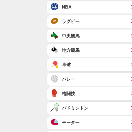
NBA
ラグビー
中央競馬
地方競馬
卓球
バレー
格闘技
バドミントン
モーター