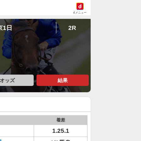
dメニュー
京1日
2R
オッズ
結果
着差
1.25.1