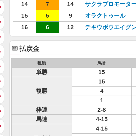
14
7
14
サクラプロモータ
15
5
9
オラクトゥール
16
6
12
チキウボウエイグ
払戻金
種類
馬番
単勝
15
15
複勝
4
1
枠連
2-8
馬連
4-15
4-15