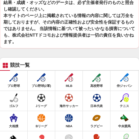
結果・成績・オッズなどのデータは、必ず主催者発行のものと照合
し確認してください。
本サイトのページ上に掲載されている情報の内容に関しては万全を
期しておりますが、その内容の正確性および安全性を保証するもの
ではありません。 当該情報に基づいて被ったいかなる損害について
も、株式会社NTTドコモおよび情報提供者は一切の責任を負いかね
ます。
競技一覧
プロ野球
プロ野球(2軍)
MLB
高校野球
侍ジャパン
ゴルフ
Jリーグ
海外サッカー
日本代表
テニス
大相撲
Bリーグ
NBA
ラグビー
中央競馬