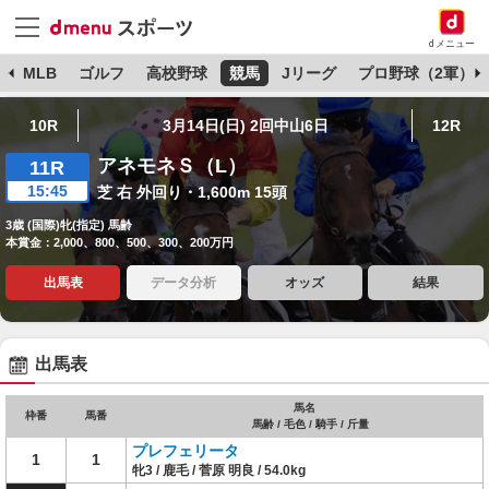
dメニュー
球
MLB
ゴルフ
高校野球
競馬
Jリーグ
プロ野球（2軍）
10R
3月14日(日) 2回中山6日
12R
アネモネＳ（L）
11R
15:45
芝 右 外回り・1,600m 15頭
3歳 (国際)牝(指定) 馬齢
本賞金：2,000、800、500、300、200万円
出馬表
データ分析
オッズ
結果
出馬表
馬名
枠番
馬番
馬齢 / 毛色 / 騎手 / 斤量
プレフェリータ
1
1
牝3 / 鹿毛 / 菅原 明良 / 54.0kg