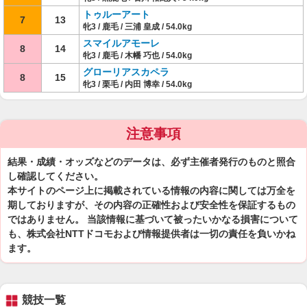
トゥルーアート
7
13
牝3 / 鹿毛 / 三浦 皇成 / 54.0kg
スマイルアモーレ
8
14
牝3 / 鹿毛 / 木幡 巧也 / 54.0kg
グローリアスカペラ
8
15
牝3 / 栗毛 / 内田 博幸 / 54.0kg
注意事項
結果・成績・オッズなどのデータは、必ず主催者発行のものと照合
し確認してください。
本サイトのページ上に掲載されている情報の内容に関しては万全を
期しておりますが、その内容の正確性および安全性を保証するもの
ではありません。 当該情報に基づいて被ったいかなる損害について
も、株式会社NTTドコモおよび情報提供者は一切の責任を負いかね
ます。
競技一覧