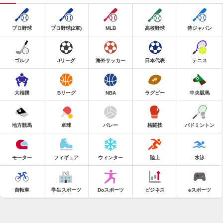
プロ野球
プロ野球(2軍)
MLB
高校野球
侍ジャパン
ゴルフ
Jリーグ
海外サッカー
日本代表
テニス
大相撲
Bリーグ
NBA
ラグビー
中央競馬
地方競馬
卓球
バレー
格闘技
バドミントン
モーター
フィギュア
ウィンター
陸上
水泳
自転車
学生スポーツ
Doスポーツ
ビジネス
eスポーツ