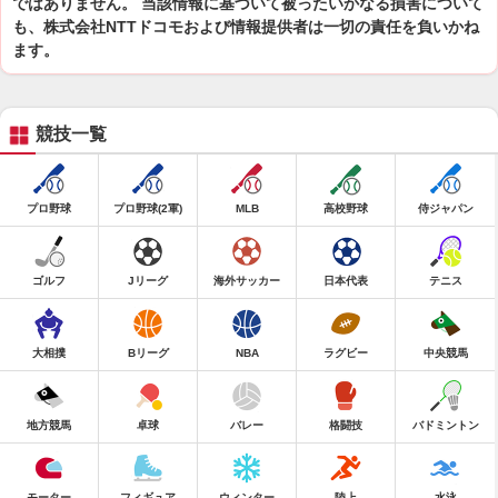
ではありません。 当該情報に基づいて被ったいかなる損害について
も、株式会社NTTドコモおよび情報提供者は一切の責任を負いかね
ます。
競技一覧
プロ野球
プロ野球(2軍)
MLB
高校野球
侍ジャパン
ゴルフ
Jリーグ
海外サッカー
日本代表
テニス
大相撲
Bリーグ
NBA
ラグビー
中央競馬
地方競馬
卓球
バレー
格闘技
バドミントン
モーター
フィギュア
ウィンター
陸上
水泳