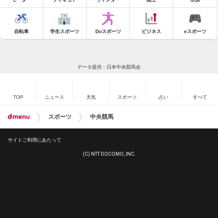
自転車
学生スポーツ
Doスポーツ
ビジネス
eスポーツ
データ提供：日本中央競馬会
TOP
ニュース
天気
スポーツ
占い
すべて
スポーツ
中央競馬
サイトご利用にあたって
(C) NTT DOCOMO, INC.