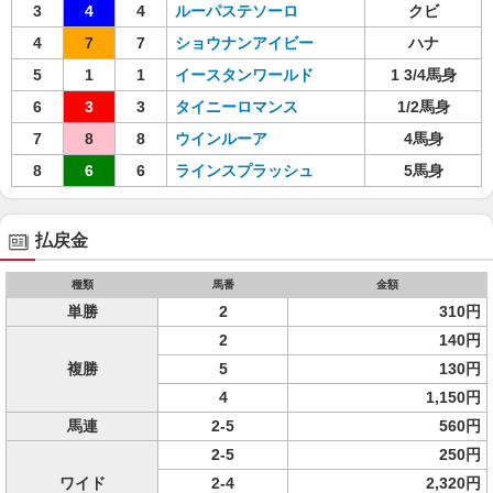
3
4
4
ルーパステソーロ
クビ
4
7
7
ショウナンアイビー
ハナ
5
1
1
イースタンワールド
1 3/4馬身
6
3
3
タイニーロマンス
1/2馬身
7
8
8
ウインルーア
4馬身
8
6
6
ラインスプラッシュ
5馬身
払戻金
種類
馬番
金額
単勝
2
310円
2
140円
複勝
5
130円
4
1,150円
馬連
2-5
560円
2-5
250円
ワイド
2-4
2,320円