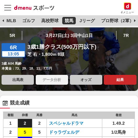
dメニュー
球
MLB
ゴルフ
高校野球
競馬
Jリーグ
プロ野球（2軍）
5R
3月27日(土) 3回中山1日
7R
3歳1勝クラス(500万円以下)
6R
13:05
芝 右・1,800m 8頭
3歳 A04 馬齢
本賞金：73、29、18、11、7万円
出馬表
データ分析
オッズ
結果
競走成績
着順
枠番
馬番
馬名
着差
1
2
2
スペシャルドラマ
1.49.2
2
5
5
ドゥラヴェルデ
1/2馬身