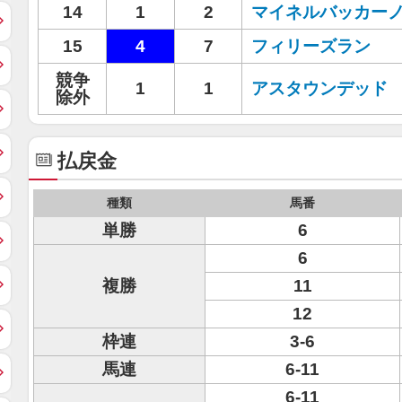
14
1
2
マイネルバッカー
15
4
7
フィリーズラン
競争
1
1
アスタウンデッド
除外
払戻金
種類
馬番
単勝
6
6
複勝
11
12
枠連
3-6
馬連
6-11
6-11