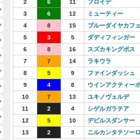
2
6
11
フロイデ
3
6
12
ミューティー
4
8
15
ブルーダイヤカフ
5
3
5
ダディフィンガー
6
8
16
スズカキングボス
7
7
14
ラキウラ
8
5
9
ファインダッシュ
9
4
8
ウインアクティー
10
7
13
ユキノヴェルデ
11
2
4
シゲルガラテア
12
5
10
デビルスダンサー
13
2
3
ニルカンタテソー