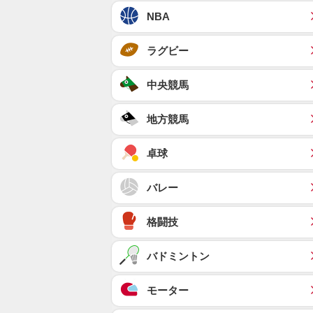
NBA
ラグビー
中央競馬
地方競馬
卓球
バレー
格闘技
バドミントン
モーター