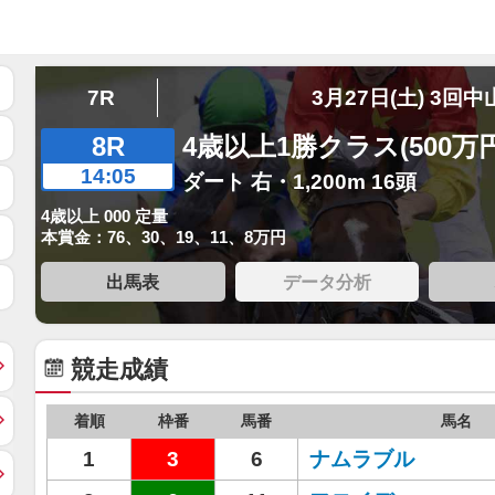
7R
3月27日(土) 3回中
8R
4歳以上1勝クラス(500万
14:05
ダート 右・1,200m 16頭
4歳以上 000 定量
本賞金：76、30、19、11、8万円
出馬表
データ分析
競走成績
着順
枠番
馬番
馬名
1
3
6
ナムラブル