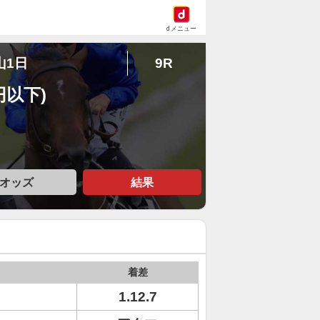
dメニュー
山1日
9R
円以下)
オッズ
結果
着差
1.12.7