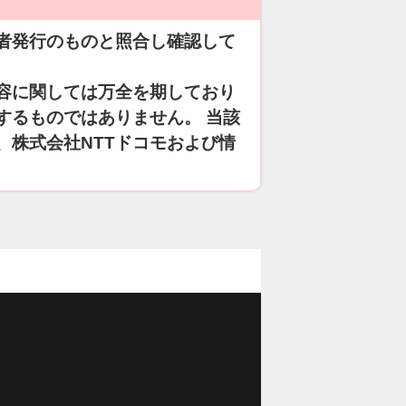
者発行のものと照合し確認して
容に関しては万全を期しており
するものではありません。 当該
、株式会社NTTドコモおよび情