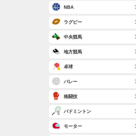
NBA
ラグビー
中央競馬
地方競馬
卓球
バレー
格闘技
バドミントン
モーター