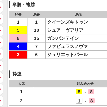
単勝・複勝
枠番
馬番
馬名
1
1
クイーンズキトゥン
5
10
シュアーヴアリア
8
15
ガンバンテイン
4
7
ファビュラスノヴァ
3
6
ジュリエットパール
枠連
人気
組み合わせ
1
5
-
8
2
1
-
8