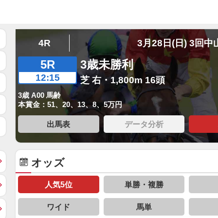
4R
3月28日(日) 3回中
5R
3歳未勝利
12:15
芝 右・1,800m 16頭
3歳 A00 馬齢
本賞金：51、20、13、8、5万円
出馬表
データ分析
オッズ
人気5位
単勝・複勝
ワイド
馬単