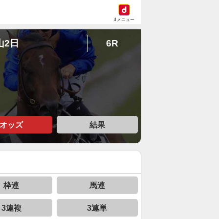
dメニュー
山2日
6R
オッズ
結果
枠連
馬連
3連複
3連単