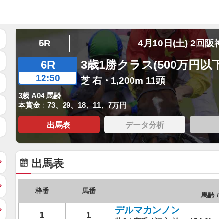
5R
4月10日(土) 2回阪
6R
3歳1勝クラス(500万円以下
12:50
芝 右・1,200m 11頭
3歳 A04 馬齢
本賞金：73、29、18、11、7万円
出馬表
データ分析
出馬表
枠番
馬番
馬齢 /
デルマカンノン
1
1