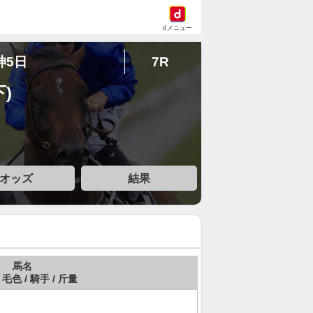
dメニュー
神5日
7R
)
オッズ
結果
馬名
 毛色 / 騎手 / 斤量