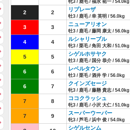
牝3 / 鹿毛 / 福永 祐一 / 54.0kg
リプレーザ
2
2
牡3 / 鹿毛 / 幸 英明 / 56.0kg
ニューアリオン
3
3
牡3 / 鹿毛 / 藤岡 康太 / 56.0kg
ルシャリーブル
4
4
牝3 / 栗毛 / 角田 大和 / 51.0kg
シゲルホサヤク
5
5
牡3 / 鹿毛 / 国分 恭介 / 56.0kg
レベルタウン
6
6
牡3 / 栗毛 / 酒井 学 / 56.0kg
クインズセージ
6
7
牝3 / 鹿毛 / 藤懸 貴志 / 54.0kg
ココクラッシュ
7
8
牝3 / 鹿毛 / 小沢 大仁 / 51.0kg
スーパーウーパー
7
9
牝3 / 芦毛 / 浜中 俊 / 54.0kg
シゲルセンム