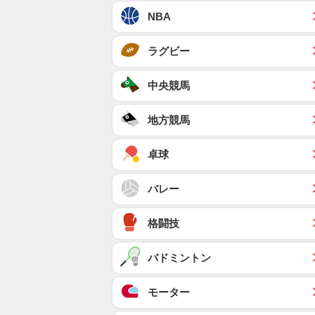
NBA
ラグビー
中央競馬
地方競馬
卓球
バレー
格闘技
バドミントン
モーター