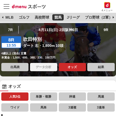
dメニュー
球
MLB
ゴルフ
高校野球
競馬
Jリーグ
プロ野球（2軍）
7R
4月11日(日) 2回阪神6日
9R
吹田特別
8R
13:55
ダート 右・1,800m 10頭
4歳以上 (混合) 定量
本賞金：1,500、600、380、230、150万円
出馬表
データ分析
オッズ
結果
オッズ
人気5位
単勝・複勝
枠連
馬連
ワイド
馬単
3連複
3連単