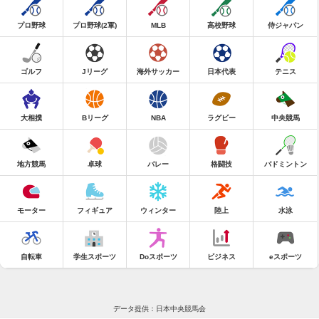
プロ野球
プロ野球(2軍)
MLB
高校野球
侍ジャパン
ゴルフ
Jリーグ
海外サッカー
日本代表
テニス
大相撲
Bリーグ
NBA
ラグビー
中央競馬
地方競馬
卓球
バレー
格闘技
バドミントン
モーター
フィギュア
ウィンター
陸上
水泳
自転車
学生スポーツ
Doスポーツ
ビジネス
eスポーツ
データ提供：日本中央競馬会