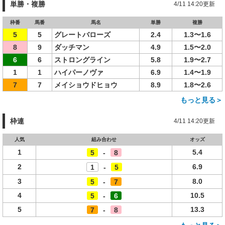
単勝・複勝
4/11 14:20更新
枠番
馬番
馬名
単勝
複勝
5
5
グレートバローズ
2.4
1.3〜1.6
8
9
ダッチマン
4.9
1.5〜2.0
6
6
ストロングライン
5.8
1.9〜2.7
1
1
ハイパーノヴァ
6.9
1.4〜1.9
7
7
メイショウドヒョウ
8.9
1.8〜2.6
もっと見る＞
枠連
4/11 14:20更新
人気
組み合わせ
オッズ
1
5.4
5
-
8
2
6.9
1
-
5
3
8.0
5
-
7
4
10.5
5
-
6
5
13.3
7
-
8