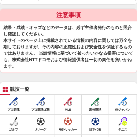
注意事項
結果・成績・オッズなどのデータは、必ず主催者発行のものと照合
し確認してください。
本サイトのページ上に掲載されている情報の内容に関しては万全を
期しておりますが、その内容の正確性および安全性を保証するもの
ではありません。 当該情報に基づいて被ったいかなる損害について
も、株式会社NTTドコモおよび情報提供者は一切の責任を負いかね
ます。
競技一覧
プロ野球
プロ野球(2軍)
MLB
高校野球
侍ジャパン
ゴルフ
Jリーグ
海外サッカー
日本代表
テニス