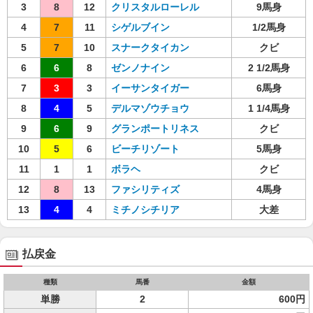
3
8
12
クリスタルローレル
9馬身
4
7
11
シゲルブイン
1/2馬身
5
7
10
スナークタイカン
クビ
6
6
8
ゼンノナイン
2 1/2馬身
7
3
3
イーサンタイガー
6馬身
8
4
5
デルマゾウチョウ
1 1/4馬身
9
6
9
グランポートリネス
クビ
10
5
6
ビーチリゾート
5馬身
11
1
1
ボラヘ
クビ
12
8
13
ファシリティズ
4馬身
13
4
4
ミチノシチリア
大差
払戻金
種類
馬番
金額
単勝
2
600円