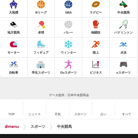
大相撲
Bリーグ
NBA
ラグビー
中央競馬
地方競馬
卓球
バレー
格闘技
バドミントン
モーター
フィギュア
ウィンター
陸上
水泳
自転車
学生スポーツ
Doスポーツ
ビジネス
eスポーツ
データ提供：日本中央競馬会
TOP
ニュース
天気
スポーツ
占い
すべて
スポーツ
中央競馬