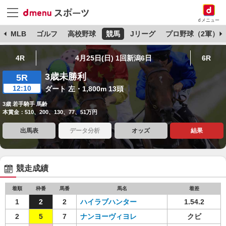
dメニュー
球
MLB
ゴルフ
高校野球
競馬
Jリーグ
プロ野球（2軍）
4R
4月25日(日) 1回新潟6日
6R
3歳未勝利
5R
12:10
ダート 左・1,800m 13頭
3歳 若手騎手 馬齢
本賞金：510、200、130、77、51万円
出馬表
データ分析
オッズ
結果
競走成績
着順
枠番
馬番
馬名
着差
1
2
2
ハイラブハンター
1.54.2
2
5
7
ナンヨーヴィヨレ
クビ