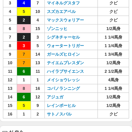
3
4
7
マイネルグスタフ
クビ
4
5
10
スズカエアベル
クビ
5
2
4
マックスウォリアー
クビ
6
8
15
ゾンニッヒ
1/2馬身
7
2
3
シグネチャーセル
1 1/4馬身
8
3
5
ウォータートリガー
1 1/4馬身
9
7
14
ガールズヒロイン
1 3/4馬身
10
7
13
テイエムプレスダン
1/2馬身
11
6
11
ハイラブサイエンス
2 1/2馬身
12
1
1
メイショウレッシ
4馬身
13
8
16
コパノランニング
1 1/4馬身
14
6
12
アジュガ
1/2馬身
15
5
9
レインボーヒル
1/2馬身
16
1
2
サトノスバル
クビ