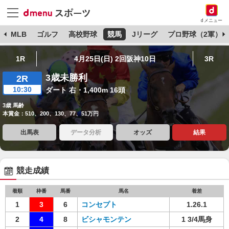
dメニュー
球
MLB
ゴルフ
高校野球
競馬
Jリーグ
プロ野球（2軍）
1R
4月25日(日) 2回阪神10日
3R
3歳未勝利
2R
10:30
ダート 右・1,400m 16頭
3歳 馬齢
本賞金：510、200、130、77、51万円
出馬表
データ分析
オッズ
結果
競走成績
着順
枠番
馬番
馬名
着差
1
3
6
コンセプト
1.26.1
2
4
8
ビシャモンテン
1 3/4馬身