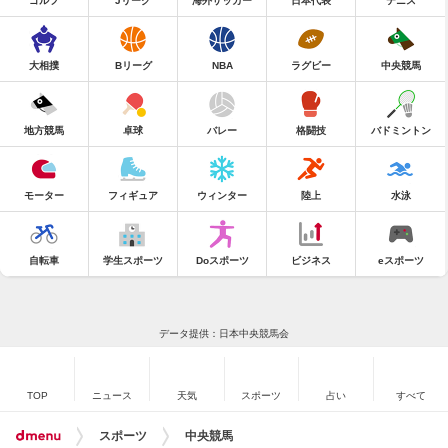
ゴルフ
Jリーグ
海外サッカー
日本代表
テニス
大相撲
Bリーグ
NBA
ラグビー
中央競馬
地方競馬
卓球
バレー
格闘技
バドミントン
モーター
フィギュア
ウィンター
陸上
水泳
自転車
学生スポーツ
Doスポーツ
ビジネス
eスポーツ
データ提供：日本中央競馬会
TOP
ニュース
天気
スポーツ
占い
すべて
スポーツ
中央競馬