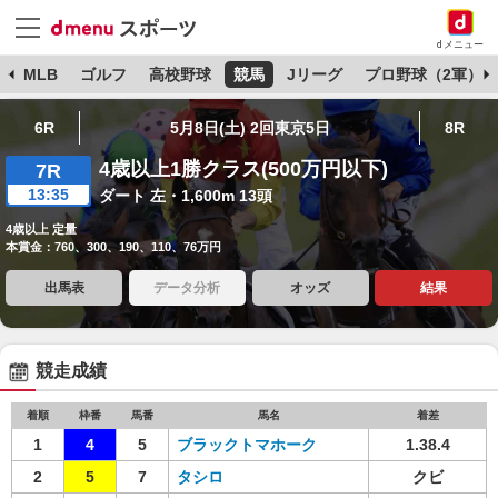
dメニュー
球
MLB
ゴルフ
高校野球
競馬
Jリーグ
プロ野球（2軍）
6R
5月8日(土) 2回東京5日
8R
4歳以上1勝クラス(500万円以下)
7R
13:35
ダート 左・1,600m 13頭
4歳以上 定量
本賞金：760、300、190、110、76万円
出馬表
データ分析
オッズ
結果
競走成績
着順
枠番
馬番
馬名
着差
1
4
5
ブラックトマホーク
1.38.4
2
5
7
タシロ
クビ