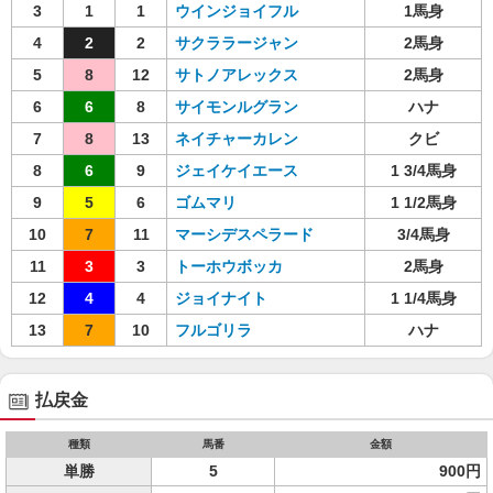
3
1
1
ウインジョイフル
1馬身
4
2
2
サクララージャン
2馬身
5
8
12
サトノアレックス
2馬身
6
6
8
サイモンルグラン
ハナ
7
8
13
ネイチャーカレン
クビ
8
6
9
ジェイケイエース
1 3/4馬身
9
5
6
ゴムマリ
1 1/2馬身
10
7
11
マーシデスペラード
3/4馬身
11
3
3
トーホウボッカ
2馬身
12
4
4
ジョイナイト
1 1/4馬身
13
7
10
フルゴリラ
ハナ
払戻金
種類
馬番
金額
単勝
5
900円