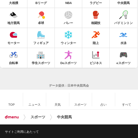
大相撲
Bリーグ
NBA
ラグビー
中央競馬
地方競馬
卓球
バレー
格闘技
バドミントン
モーター
フィギュア
ウィンター
陸上
水泳
自転車
学生スポーツ
Doスポーツ
ビジネス
eスポーツ
データ提供：日本中央競馬会
TOP
ニュース
天気
スポーツ
占い
すべて
スポーツ
中央競馬
サイトご利用にあたって