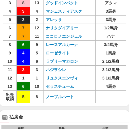
3
8
13
グッドインパクト
アタマ
4
3
4
マジェスティアスク
3馬身
5
2
2
アレッサ
3馬身
6
7
12
ナリタダイアリー
1/2馬身
7
7
11
ココロノエンジェル
ハナ
8
6
9
レースアルカーナ
3/4馬身
9
4
5
ローゼライト
1馬身
10
4
6
ラブリーマカロン
2 1/2馬身
11
3
3
ハジヲシレ
3 1/2馬身
12
1
1
リュクスエンヴィ
3 1/2馬身
13
6
10
セラスチューム
4馬身
出走
5
8
ノーブルハート
取消
払戻金
種類
馬番
金額