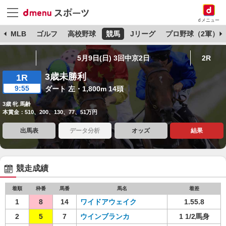
dメニュー
球
MLB
ゴルフ
高校野球
競馬
Jリーグ
プロ野球（2軍）
5月9日(日) 3回中京2日
2R
3歳未勝利
1R
9:55
ダート 左・1,800m 14頭
3歳 牝 馬齢
本賞金：510、200、130、77、51万円
出馬表
データ分析
オッズ
結果
競走成績
着順
枠番
馬番
馬名
着差
1
8
14
ワイドアウェイク
1.55.8
2
5
7
ウインブランカ
1 1/2馬身