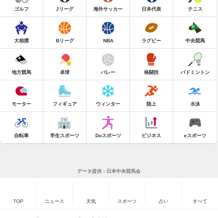
ゴルフ
Jリーグ
海外サッカー
日本代表
テニス
大相撲
Bリーグ
NBA
ラグビー
中央競馬
地方競馬
卓球
バレー
格闘技
バドミントン
モーター
フィギュア
ウィンター
陸上
水泳
自転車
学生スポーツ
Doスポーツ
ビジネス
eスポーツ
データ提供：日本中央競馬会
TOP
ニュース
天気
スポーツ
占い
すべて