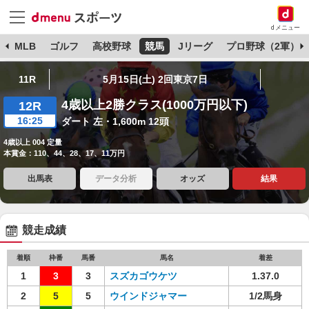
dメニュー
球
MLB
ゴルフ
高校野球
競馬
Jリーグ
プロ野球（2軍）
11R
5月15日(土) 2回東京7日
4歳以上2勝クラス(1000万円以下)
12R
16:25
ダート 左・1,600m 12頭
4歳以上 004 定量
本賞金：110、44、28、17、11万円
出馬表
データ分析
オッズ
結果
競走成績
着順
枠番
馬番
馬名
着差
1
3
3
スズカゴウケツ
1.37.0
2
5
5
ウインドジャマー
1/2馬身