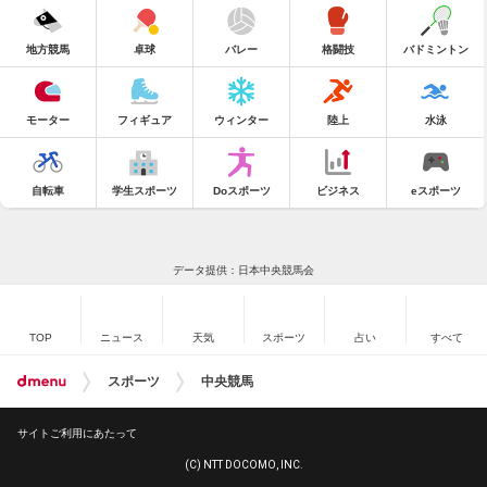
地方競馬
卓球
バレー
格闘技
バドミントン
モーター
フィギュア
ウィンター
陸上
水泳
自転車
学生スポーツ
Doスポーツ
ビジネス
eスポーツ
データ提供：日本中央競馬会
TOP
ニュース
天気
スポーツ
占い
すべて
スポーツ
中央競馬
サイトご利用にあたって
(C) NTT DOCOMO, INC.