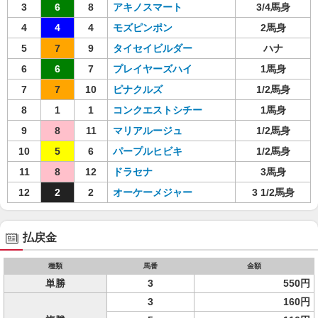
3
6
8
アキノスマート
3/4馬身
4
4
4
モズピンポン
2馬身
5
7
9
タイセイビルダー
ハナ
6
6
7
プレイヤーズハイ
1馬身
7
7
10
ピナクルズ
1/2馬身
8
1
1
コンクエストシチー
1馬身
9
8
11
マリアルージュ
1/2馬身
10
5
6
パープルヒビキ
1/2馬身
11
8
12
ドラセナ
3馬身
12
2
2
オーケーメジャー
3 1/2馬身
払戻金
種類
馬番
金額
単勝
3
550円
3
160円