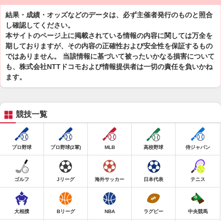
結果・成績・オッズなどのデータは、必ず主催者発行のものと照合
し確認してください。
本サイトのページ上に掲載されている情報の内容に関しては万全を
期しておりますが、その内容の正確性および安全性を保証するもの
ではありません。 当該情報に基づいて被ったいかなる損害について
も、株式会社NTTドコモおよび情報提供者は一切の責任を負いかね
ます。
競技一覧
プロ野球
プロ野球(2軍)
MLB
高校野球
侍ジャパン
ゴルフ
Jリーグ
海外サッカー
日本代表
テニス
大相撲
Bリーグ
NBA
ラグビー
中央競馬