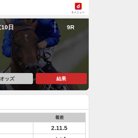
dメニュー
京10日
9R
オッズ
結果
着差
2.11.5