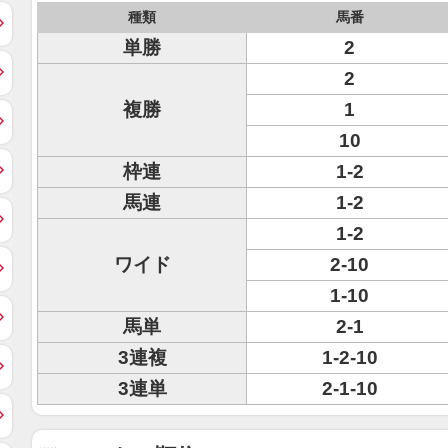
種類
馬番
単勝
2
2
複勝
1
10
枠連
1-2
馬連
1-2
1-2
ワイド
2-10
1-10
馬単
2-1
3連複
1-2-10
3連単
2-1-10