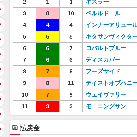
2
1
1
キスラー
3
8
10
ペルルドール
4
4
4
インナーアリュー
5
5
5
キタサンヴィクタ
6
6
7
コバルトブルー
7
6
6
ディスカバー
8
7
8
フーズサイド
9
8
11
テイストオブハニ
10
7
9
ウェイヴァリー
11
3
3
モーニングサン
払戻金