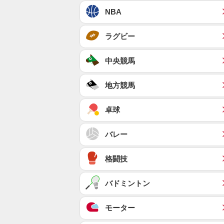
NBA
ラグビー
中央競馬
地方競馬
卓球
バレー
格闘技
バドミントン
モーター