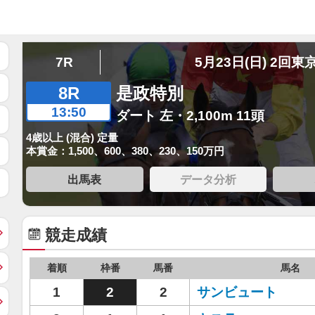
7R
5月23日(日) 2回東
8R
是政特別
13:50
ダート 左・2,100m 11頭
4歳以上 (混合) 定量
本賞金：1,500、600、380、230、150万円
出馬表
データ分析
競走成績
着順
枠番
馬番
馬名
1
2
2
サンビュート