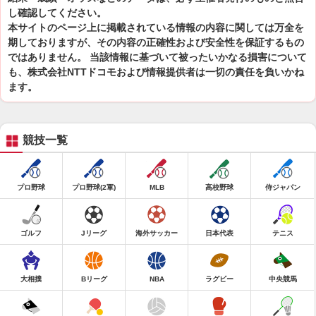
し確認してください。
本サイトのページ上に掲載されている情報の内容に関しては万全を
期しておりますが、その内容の正確性および安全性を保証するもの
ではありません。 当該情報に基づいて被ったいかなる損害について
も、株式会社NTTドコモおよび情報提供者は一切の責任を負いかね
ます。
競技一覧
プロ野球
プロ野球(2軍)
MLB
高校野球
侍ジャパン
ゴルフ
Jリーグ
海外サッカー
日本代表
テニス
大相撲
Bリーグ
NBA
ラグビー
中央競馬