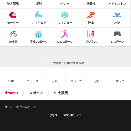
地方競馬
卓球
バレー
格闘技
バドミントン
モーター
フィギュア
ウィンター
陸上
水泳
自転車
学生スポーツ
Doスポーツ
ビジネス
eスポーツ
データ提供：日本中央競馬会
TOP
ニュース
天気
スポーツ
占い
すべて
スポーツ
中央競馬
サイトご利用にあたって
(C) NTT DOCOMO, INC.