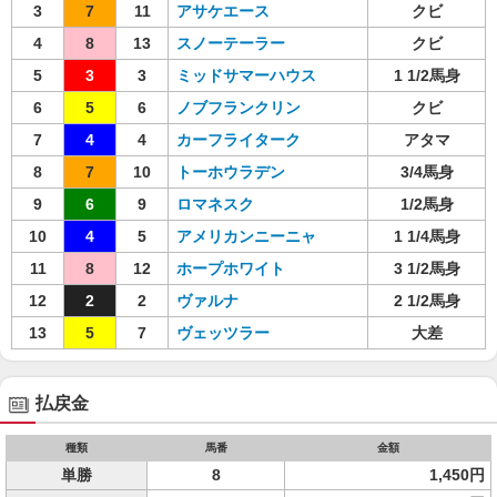
3
7
11
アサケエース
クビ
4
8
13
スノーテーラー
クビ
5
3
3
ミッドサマーハウス
1 1/2馬身
6
5
6
ノブフランクリン
クビ
7
4
4
カーフライターク
アタマ
8
7
10
トーホウラデン
3/4馬身
9
6
9
ロマネスク
1/2馬身
10
4
5
アメリカンニーニャ
1 1/4馬身
11
8
12
ホープホワイト
3 1/2馬身
12
2
2
ヴァルナ
2 1/2馬身
13
5
7
ヴェッツラー
大差
払戻金
種類
馬番
金額
単勝
8
1,450円