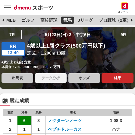
dメニュー
球
MLB
ゴルフ
高校野球
競馬
Jリーグ
プロ野球（2軍）
7R
5月23日(日) 3回中京6日
9R
4歳以上1勝クラス(500万円以下)
8R
13:40
芝 左・1,200m 13頭
4歳以上 (混合) 定量
本賞金：760、300、190、110、76万円
出馬表
データ分析
オッズ
結果
競走成績
着順
枠番
馬番
馬名
着差
1
6
8
ノクターンノーツ
1.08.3
2
1
1
ペプチドルーカス
ハナ