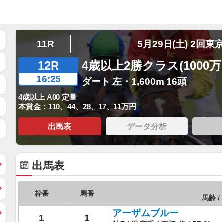
11R
5月29日(土) 2回東
12R
4歳以上2勝クラス(1000
16:25
ダート 左・1,600m 16頭
4歳以上 A00 定量
本賞金：110、44、28、17、11万円
出馬表
データ分析
出馬表
枠番
馬番
馬齢 /
アーザムブルー
1
1