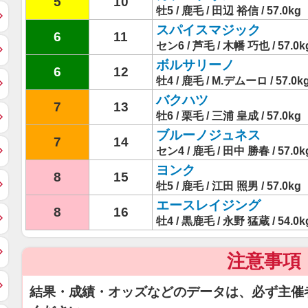
5
10
牡5 / 鹿毛 / 田辺 裕信 / 57.0kg
スパイスマジック
6
11
セン6 / 芦毛 / 木幡 巧也 / 57.0k
ボルサリーノ
6
12
牡4 / 鹿毛 / M.デムーロ / 57.0k
バクハツ
7
13
牡6 / 栗毛 / 三浦 皇成 / 57.0kg
ブルーノジュネス
7
14
セン4 / 鹿毛 / 田中 勝春 / 57.0k
ヨンク
8
15
牡5 / 鹿毛 / 江田 照男 / 57.0kg
エースレイジング
8
16
牡4 / 黒鹿毛 / 永野 猛蔵 / 54.0k
注意事項
結果・成績・オッズなどのデータは、必ず主催