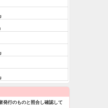
g
g
g
g
者発行のものと照合し確認して