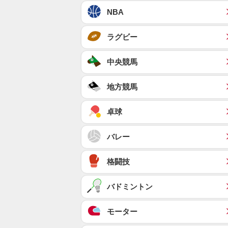
NBA
ラグビー
中央競馬
地方競馬
卓球
バレー
格闘技
バドミントン
モーター