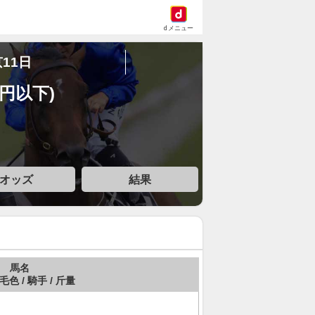
dメニュー
京11日
万円以下)
オッズ
結果
馬名
 毛色 / 騎手 / 斤量