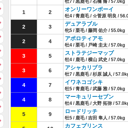
牡7 / 黒鹿毛 / 石橋 脩 / 57.0kg
オンリーワンボーイ
1
2
牡4 / 青鹿毛 / ☆菅原 明良 / 56.
デュアラブル
2
3
牝5 / 栗毛 / 藤岡 佑介 / 55.0kg
アポロティアモ
2
4
牡4 / 栗毛 / 戸崎 圭太 / 57.0kg
ストラテジーマップ
3
5
牡4 / 鹿毛 / 横山 武史 / 57.0kg
アシャカリブラ
3
6
牡7 / 黒鹿毛 / 杉原 誠人 / 57.0k
イワネコゴシキ
4
7
牡5 / 青鹿毛 / 武藤 雅 / 57.0kg
マーキュリーセブン
4
8
牡4 / 黒鹿毛 / 大野 拓弥 / 57.0k
ロードリッチ
5
9
牡5 / 鹿毛 / 吉田 隼人 / 57.0kg
カフェプリンス