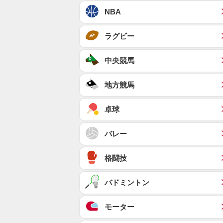
NBA
ラグビー
中央競馬
地方競馬
卓球
バレー
格闘技
バドミントン
モーター