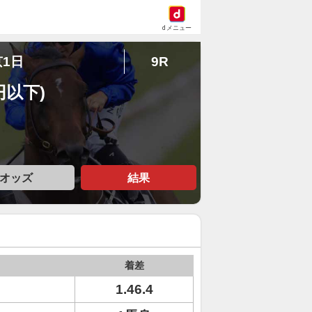
dメニュー
京1日
9R
円以下)
オッズ
結果
着差
1.46.4