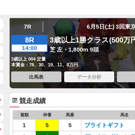
7R
6月5日(土) 3回東
8R
3歳以上1勝クラス(500万
14:00
芝 左・1,800m 9頭
3歳以上 004 定量
本賞金：76、30、19、11、8万円
出馬表
データ分析
競走成績
着順
枠番
馬番
馬名
1
5
5
ブライトギフト