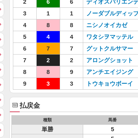
2
6
6
ディオスバリエン
3
1
1
ノーダブルディッ
4
8
8
ニシノオイカゼ
5
4
4
ワタシヲマッテル
6
7
7
グットクルサマー
7
2
2
アロングショット
8
8
9
アンチエイジング
9
3
3
トウキョウボーイ
払戻金
種類
馬番
単勝
5