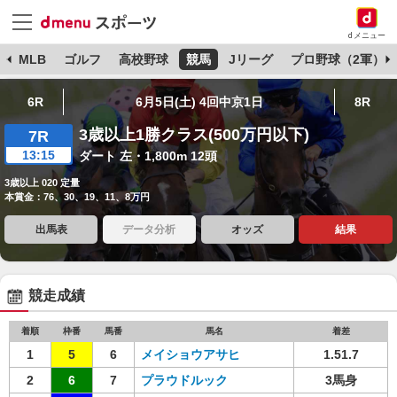
dメニュー
球
MLB
ゴルフ
高校野球
競馬
Jリーグ
プロ野球（2軍）
6R
6月5日(土) 4回中京1日
8R
3歳以上1勝クラス(500万円以下)
7R
13:15
ダート 左・1,800m 12頭
3歳以上 020 定量
本賞金：76、30、19、11、8万円
出馬表
データ分析
オッズ
結果
競走成績
着順
枠番
馬番
馬名
着差
1
5
6
メイショウアサヒ
1.51.7
2
6
7
プラウドルック
3馬身