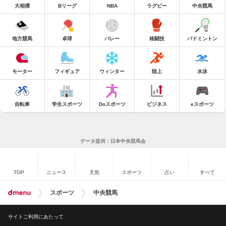
大相撲
Bリーグ
NBA
ラグビー
中央競馬
地方競馬
卓球
バレー
格闘技
バドミントン
モーター
フィギュア
ウィンター
陸上
水泳
自転車
学生スポーツ
Doスポーツ
ビジネス
eスポーツ
データ提供：日本中央競馬会
TOP
ニュース
天気
スポーツ
占い
すべて
スポーツ
中央競馬
サイトご利用にあたって