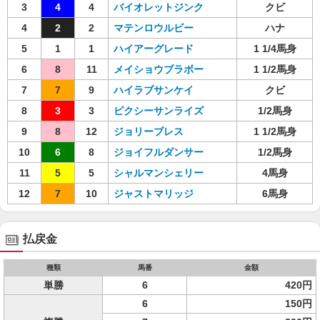
3
4
4
バイオレットジンク
クビ
4
2
2
マテンロウルビー
ハナ
5
1
1
ハイアーグレード
1 1/4馬身
6
8
11
メイショウブラボー
1 1/2馬身
7
7
9
ハイラブサンケイ
クビ
8
3
3
ピクシーサンライズ
1/2馬身
9
8
12
ジョリーブレス
1 1/2馬身
10
6
8
ジョイフルダンサー
1/2馬身
11
5
5
シャルマンシェリー
4馬身
12
7
10
ジャストマリッジ
6馬身
払戻金
種類
馬番
金額
単勝
6
420円
6
150円