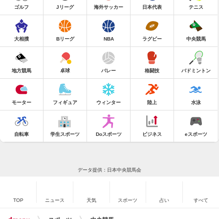
ゴルフ
Jリーグ
海外サッカー
日本代表
テニス
大相撲
Bリーグ
NBA
ラグビー
中央競馬
地方競馬
卓球
バレー
格闘技
バドミントン
モーター
フィギュア
ウィンター
陸上
水泳
自転車
学生スポーツ
Doスポーツ
ビジネス
eスポーツ
データ提供：日本中央競馬会
TOP
ニュース
天気
スポーツ
占い
すべて