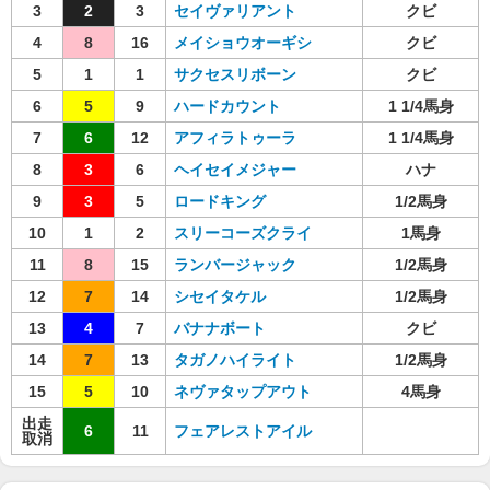
3
2
3
セイヴァリアント
クビ
4
8
16
メイショウオーギシ
クビ
5
1
1
サクセスリボーン
クビ
6
5
9
ハードカウント
1 1/4馬身
7
6
12
アフィラトゥーラ
1 1/4馬身
8
3
6
ヘイセイメジャー
ハナ
9
3
5
ロードキング
1/2馬身
10
1
2
スリーコーズクライ
1馬身
11
8
15
ランバージャック
1/2馬身
12
7
14
シセイタケル
1/2馬身
13
4
7
バナナボート
クビ
14
7
13
タガノハイライト
1/2馬身
15
5
10
ネヴァタップアウト
4馬身
出走
6
11
フェアレストアイル
取消