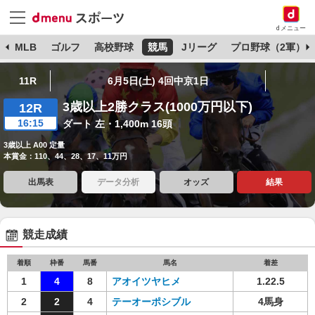
dメニュー
球
MLB
ゴルフ
高校野球
競馬
Jリーグ
プロ野球（2軍）
11R
6月5日(土) 4回中京1日
3歳以上2勝クラス(1000万円以下)
12R
16:15
ダート 左・1,400m 16頭
3歳以上 A00 定量
本賞金：110、44、28、17、11万円
出馬表
データ分析
オッズ
結果
競走成績
着順
枠番
馬番
馬名
着差
1
4
8
アオイツヤヒメ
1.22.5
2
2
4
テーオーポシブル
4馬身