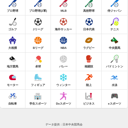
プロ野球
プロ野球(2軍)
MLB
高校野球
侍ジャパン
ゴルフ
Jリーグ
海外サッカー
日本代表
テニス
大相撲
Bリーグ
NBA
ラグビー
中央競馬
地方競馬
卓球
バレー
格闘技
バドミントン
モーター
フィギュア
ウィンター
陸上
水泳
自転車
学生スポーツ
Doスポーツ
ビジネス
eスポーツ
データ提供：日本中央競馬会