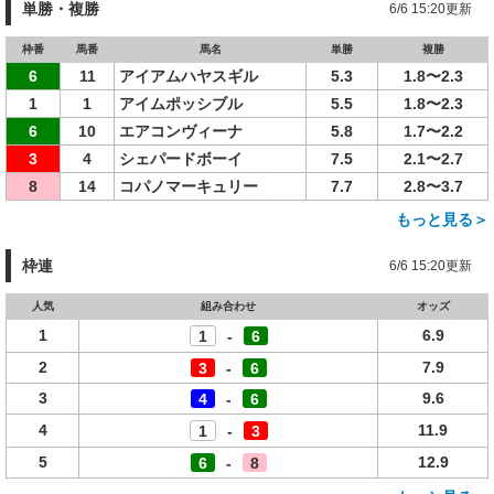
単勝・複勝
6/6 15:20更新
枠番
馬番
馬名
単勝
複勝
6
11
アイアムハヤスギル
5.3
1.8〜2.3
1
1
アイムポッシブル
5.5
1.8〜2.3
6
10
エアコンヴィーナ
5.8
1.7〜2.2
3
4
シェパードボーイ
7.5
2.1〜2.7
8
14
コパノマーキュリー
7.7
2.8〜3.7
もっと見る＞
枠連
6/6 15:20更新
人気
組み合わせ
オッズ
1
6.9
1
-
6
2
7.9
3
-
6
3
9.6
4
-
6
4
11.9
1
-
3
5
12.9
6
-
8