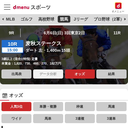
dメニュー
球
MLB
ゴルフ
高校野球
競馬
Jリーグ
プロ野球（2軍）
9R
6月6日(日) 3回東京2日
11R
麦秋ステークス
10R
15:00
ダート 左・1,400m 15頭
3歳以上 (混合)(特指) 定量
本賞金：1,820、730、460、270、182万円
出馬表
データ分析
オッズ
結果
オッズ
人気5位
単勝・複勝
枠連
馬連
ワイド
馬単
3連複
3連単