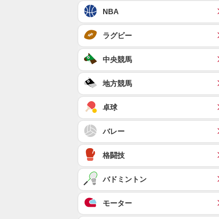
NBA
ラグビー
中央競馬
地方競馬
卓球
バレー
格闘技
バドミントン
モーター