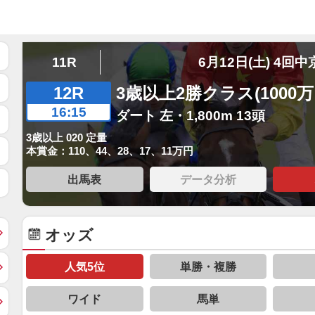
11R
6月12日(土) 4回中
12R
3歳以上2勝クラス(1000
16:15
ダート 左・1,800m 13頭
3歳以上 020 定量
本賞金：110、44、28、17、11万円
出馬表
データ分析
オッズ
人気5位
単勝・複勝
ワイド
馬単