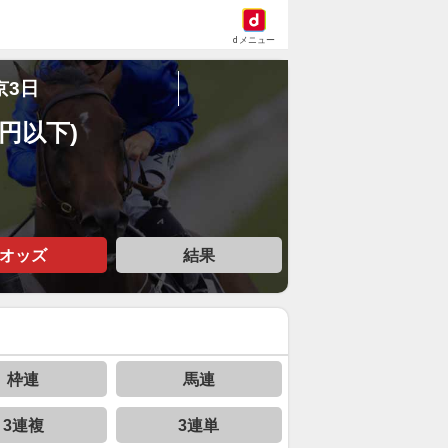
dメニュー
京3日
万円以下)
オッズ
結果
枠連
馬連
3連複
3連単