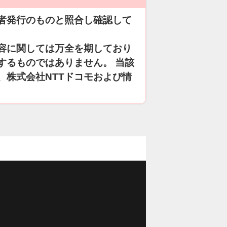
者発行のものと照合し確認して
容に関しては万全を期しており
するものではありません。 当該
、株式会社NTTドコモおよび情