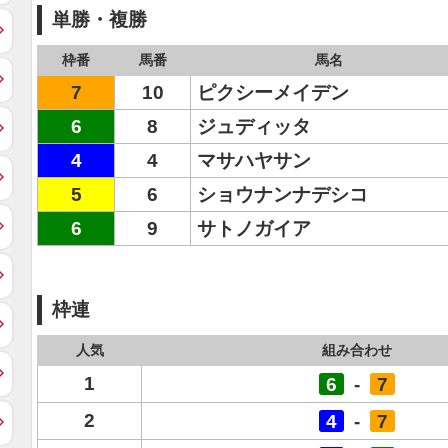
単勝・複勝
枠番
馬番
馬名
7
10
ピクシーメイデン
6
8
ジュディッタ
4
4
マサハヤサン
5
6
ショウナンナデシコ
6
9
サトノガイア
枠連
人気
組み合わせ
1
6
-
7
2
4
-
7