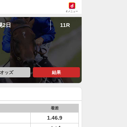
dメニュー
幌2日
11R
オッズ
結果
着差
1.46.9