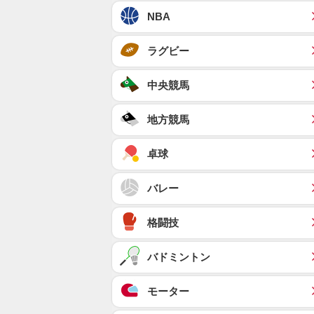
NBA
ラグビー
中央競馬
地方競馬
卓球
バレー
格闘技
バドミントン
モーター