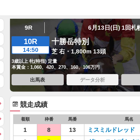
9R
6月13日(日) 1回札
10R
十勝岳特別
14:50
芝 右・1,800m 13頭
3歳以上 牝(特指) 定量
本賞金：1,060、420、270、160、106万円
出馬表
データ分析
競走成績
着順
枠番
馬番
馬名
1
8
13
ミスミルドレッド