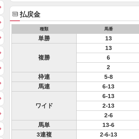
払戻金
種類
馬番
単勝
13
13
複勝
6
2
枠連
5-8
馬連
6-13
6-13
ワイド
2-13
2-6
馬単
13-6
3連複
2-6-13