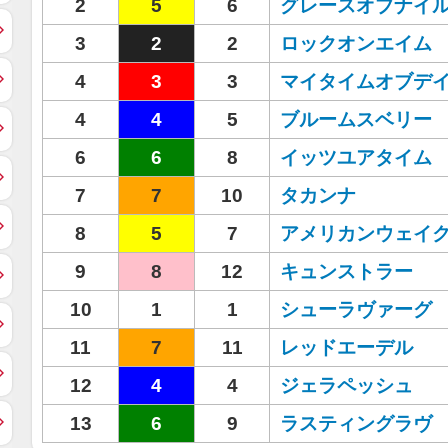
2
5
6
グレースオブナイ
3
2
2
ロックオンエイム
4
3
3
マイタイムオブデ
4
4
5
ブルームスベリー
6
6
8
イッツユアタイム
7
7
10
タカンナ
8
5
7
アメリカンウェイ
9
8
12
キュンストラー
10
1
1
シューラヴァーグ
11
7
11
レッドエーデル
12
4
4
ジェラペッシュ
13
6
9
ラスティングラヴ