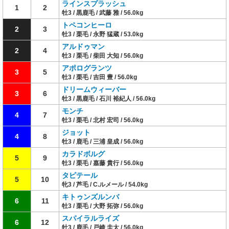
ラインスプラッシュ
1
2
牡3 / 黒鹿毛 / 武藤 雅 / 56.0kg
トペコンヒーロ
2
3
牡3 / 栗毛 / 永野 猛蔵 / 53.0kg
アルドゥマン
2
4
牡3 / 栗毛 / 柴田 大知 / 56.0kg
アポログランツ
3
5
牡3 / 栗毛 / 吉田 豊 / 56.0kg
ドリームウィーバー
3
6
牡3 / 黒鹿毛 / 石川 裕紀人 / 56.0kg
モンチ
4
7
牡3 / 栗毛 / 北村 宏司 / 56.0kg
ジョット
4
8
牡3 / 鹿毛 / 三浦 皇成 / 56.0kg
カラドボルグ
5
9
牡3 / 栗毛 / 嘉藤 貴行 / 56.0kg
タピテール
5
10
牝3 / 芦毛 / C.ルメール / 54.0kg
キトゥンズルンバ
6
11
牡3 / 栗毛 / 大野 拓弥 / 56.0kg
スパイラルライズ
6
12
牡3 / 鹿毛 / 戸崎 圭太 / 56.0kg