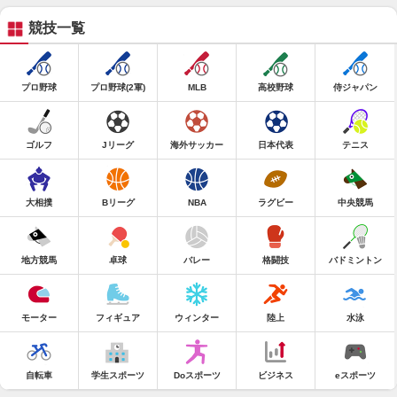
競技一覧
プロ野球
プロ野球(2軍)
MLB
高校野球
侍ジャパン
ゴルフ
Jリーグ
海外サッカー
日本代表
テニス
大相撲
Bリーグ
NBA
ラグビー
中央競馬
地方競馬
卓球
バレー
格闘技
バドミントン
モーター
フィギュア
ウィンター
陸上
水泳
自転車
学生スポーツ
Doスポーツ
ビジネス
eスポーツ