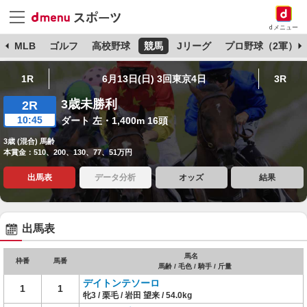
dメニュー
球
MLB
ゴルフ
高校野球
競馬
Jリーグ
プロ野球（2軍）
1R
6月13日(日) 3回東京4日
3R
3歳未勝利
2R
10:45
ダート 左・1,400m 16頭
3歳 (混合) 馬齢
本賞金：510、200、130、77、51万円
出馬表
データ分析
オッズ
結果
出馬表
馬名
枠番
馬番
馬齢 / 毛色 / 騎手 / 斤量
デイトンテソーロ
1
1
牝3 / 栗毛 / 岩田 望来 / 54.0kg