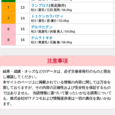
ランプロス
(発走除外)
7
13
牡3 / 栗毛 / 江田 照男 / 56.0kg
トミケンカラバティ
7
14
牡3 / 鹿毛 / 原 優介 / 53.0kg
デルマヒテン
8
15
牝3 / 黒鹿毛 / 的場 勇人 / 54.0kg
ナムラトキオ
8
16
牡3 / 青鹿毛 / 石橋 脩 / 56.0kg
注意事項
結果・成績・オッズなどのデータは、必ず主催者発行のものと照合
し確認してください。
本サイトのページ上に掲載されている情報の内容に関しては万全を
期しておりますが、その内容の正確性および安全性を保証するもの
ではありません。 当該情報に基づいて被ったいかなる損害について
も、株式会社NTTドコモおよび情報提供者は一切の責任を負いかね
ます。