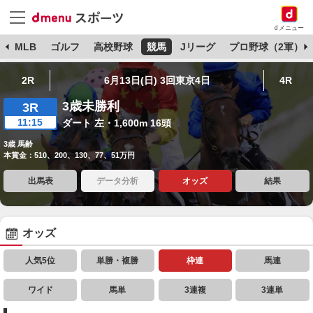
dメニュー
球
MLB
ゴルフ
高校野球
競馬
Jリーグ
プロ野球（2軍）
2R
6月13日(日) 3回東京4日
4R
3歳未勝利
3R
11:15
ダート 左・1,600m 16頭
3歳 馬齢
本賞金：510、200、130、77、51万円
出馬表
データ分析
オッズ
結果
オッズ
人気5位
単勝・複勝
枠連
馬連
ワイド
馬単
3連複
3連単