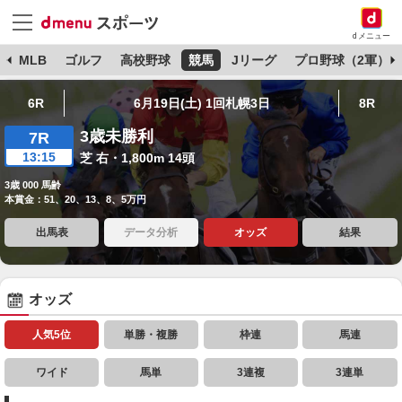
dメニュー
球
MLB
ゴルフ
高校野球
競馬
Jリーグ
プロ野球（2軍）
6R
6月19日(土) 1回札幌3日
8R
3歳未勝利
7R
13:15
芝 右・1,800m 14頭
3歳 000 馬齢
本賞金：51、20、13、8、5万円
出馬表
データ分析
オッズ
結果
オッズ
人気5位
単勝・複勝
枠連
馬連
ワイド
馬単
3連複
3連単