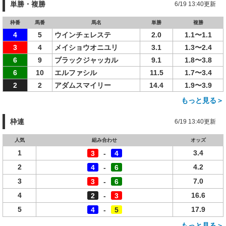
単勝・複勝
6/19 13:40更新
枠番
馬番
馬名
単勝
複勝
4
5
ウインチェレステ
2.0
1.1〜1.1
3
4
メイショウオニユリ
3.1
1.3〜2.4
6
9
ブラックジャッカル
9.1
1.8〜3.8
6
10
エルファシル
11.5
1.7〜3.4
2
2
アダムスマイリー
14.4
1.9〜3.9
もっと見る＞
枠連
6/19 13:40更新
人気
組み合わせ
オッズ
1
3.4
3
-
4
2
4.2
4
-
6
3
7.0
3
-
6
4
16.6
2
-
3
5
17.9
4
-
5
もっと見る＞