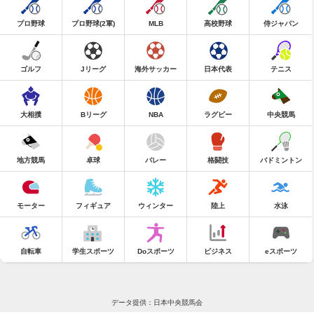
プロ野球
プロ野球(2軍)
MLB
高校野球
侍ジャパン
ゴルフ
Jリーグ
海外サッカー
日本代表
テニス
大相撲
Bリーグ
NBA
ラグビー
中央競馬
地方競馬
卓球
バレー
格闘技
バドミントン
モーター
フィギュア
ウィンター
陸上
水泳
自転車
学生スポーツ
Doスポーツ
ビジネス
eスポーツ
データ提供：日本中央競馬会