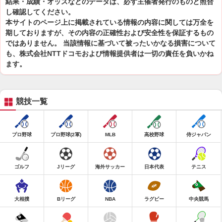
結果・成績・オッズなどのデータは、必ず主催者発行のものと照合
し確認してください。
本サイトのページ上に掲載されている情報の内容に関しては万全を
期しておりますが、その内容の正確性および安全性を保証するもの
ではありません。 当該情報に基づいて被ったいかなる損害について
も、株式会社NTTドコモおよび情報提供者は一切の責任を負いかね
ます。
競技一覧
プロ野球
プロ野球(2軍)
MLB
高校野球
侍ジャパン
ゴルフ
Jリーグ
海外サッカー
日本代表
テニス
大相撲
Bリーグ
NBA
ラグビー
中央競馬