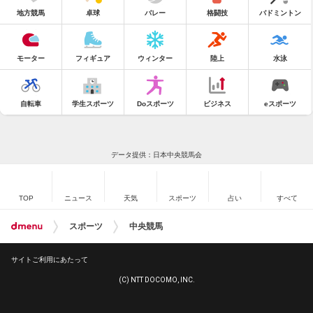
地方競馬
卓球
バレー
格闘技
バドミントン
モーター
フィギュア
ウィンター
陸上
水泳
自転車
学生スポーツ
Doスポーツ
ビジネス
eスポーツ
データ提供：日本中央競馬会
TOP
ニュース
天気
スポーツ
占い
すべて
スポーツ
中央競馬
サイトご利用にあたって
(C) NTT DOCOMO, INC.