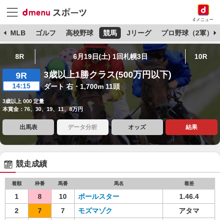
dメニュー
球
MLB
ゴルフ
高校野球
競馬
Jリーグ
プロ野球（2軍）
8R
6月19日(土) 1回札幌3日
10R
3歳以上1勝クラス(500万円以下)
9R
14:15
ダート 右・1,700m 11頭
3歳以上 000 定量
本賞金：76、30、19、11、8万円
出馬表
データ分析
オッズ
結果
競走成績
着順
枠番
馬番
馬名
着差
1
8
10
ポールスター
1.46.4
2
7
7
モズマゾク
アタマ