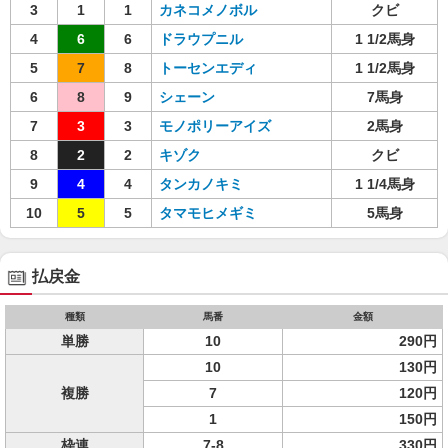
3
1
1
カネコメノボル
クビ
4
6
6
ドラウプニル
1 1/2馬身
5
7
8
トーセンエディ
1 1/2馬身
6
8
9
シェーン
7馬身
7
3
3
モノポリーアイズ
2馬身
8
2
2
キゾク
クビ
9
4
4
タンカノキミ
1 1/4馬身
10
5
5
タマモヒメギミ
5馬身
払戻金
種類
馬番
金額
単勝
10
290円
10
130円
複勝
7
120円
1
150円
枠連
7-8
330円