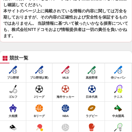
し確認してください。
本サイトのページ上に掲載されている情報の内容に関しては万全を
期しておりますが、その内容の正確性および安全性を保証するもの
ではありません。 当該情報に基づいて被ったいかなる損害について
も、株式会社NTTドコモおよび情報提供者は一切の責任を負いかね
ます。
競技一覧
プロ野球
プロ野球(2軍)
MLB
高校野球
侍ジャパン
ゴルフ
Jリーグ
海外サッカー
日本代表
テニス
大相撲
Bリーグ
NBA
ラグビー
中央競馬