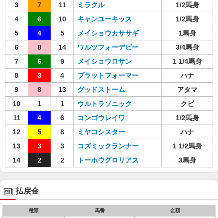
3
7
11
ミラクル
1/2馬身
4
6
10
キャンユーキッス
1/2馬身
5
4
5
メイショウカササギ
1馬身
6
8
14
ワルツフォーデビー
3/4馬身
7
6
9
メイショウロサン
1 1/4馬身
8
3
4
プラットフォーマー
ハナ
9
8
13
グッドストーム
アタマ
10
1
1
ウルトラソニック
クビ
11
4
6
コンゴウレイワ
1/2馬身
12
5
8
ミヤコシスター
ハナ
13
3
3
コズミックランナー
1 1/2馬身
14
2
2
トーホウグロリアス
3馬身
払戻金
種類
馬番
金額