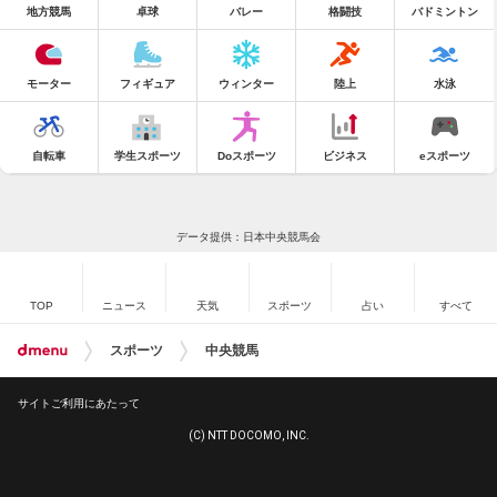
地方競馬
卓球
バレー
格闘技
バドミントン
モーター
フィギュア
ウィンター
陸上
水泳
自転車
学生スポーツ
Doスポーツ
ビジネス
eスポーツ
データ提供：日本中央競馬会
TOP
ニュース
天気
スポーツ
占い
すべて
スポーツ
中央競馬
サイトご利用にあたって
(C) NTT DOCOMO, INC.