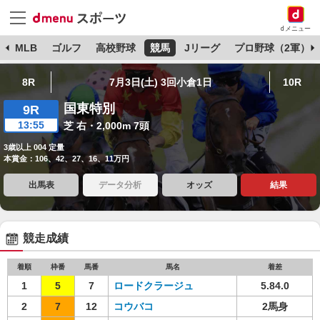
dメニュー
球
MLB
ゴルフ
高校野球
競馬
Jリーグ
プロ野球（2軍）
8R
7月3日(土) 3回小倉1日
10R
国東特別
9R
13:55
芝 右・2,000m 7頭
3歳以上 004 定量
本賞金：106、42、27、16、11万円
出馬表
データ分析
オッズ
結果
競走成績
着順
枠番
馬番
馬名
着差
1
5
7
ロードクラージュ
5.84.0
2
7
12
コウバコ
2馬身