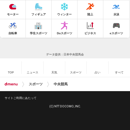
モーター
フィギュア
ウィンター
陸上
水泳
自転車
学生スポーツ
Doスポーツ
ビジネス
eスポーツ
データ提供：日本中央競馬会
TOP
ニュース
天気
スポーツ
占い
すべて
スポーツ
中央競馬
サイトご利用にあたって
(C) NTT DOCOMO, INC.