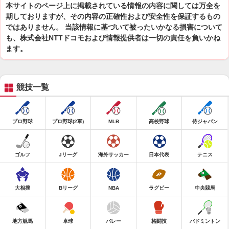
本サイトのページ上に掲載されている情報の内容に関しては万全を
期しておりますが、その内容の正確性および安全性を保証するもの
ではありません。 当該情報に基づいて被ったいかなる損害について
も、株式会社NTTドコモおよび情報提供者は一切の責任を負いかね
ます。
競技一覧
プロ野球
プロ野球(2軍)
MLB
高校野球
侍ジャパン
ゴルフ
Jリーグ
海外サッカー
日本代表
テニス
大相撲
Bリーグ
NBA
ラグビー
中央競馬
地方競馬
卓球
バレー
格闘技
バドミントン