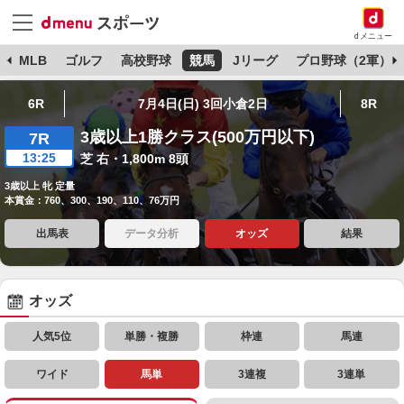
dメニュー
球
MLB
ゴルフ
高校野球
競馬
Jリーグ
プロ野球（2軍）
6R
7月4日(日) 3回小倉2日
8R
3歳以上1勝クラス(500万円以下)
7R
13:25
芝 右・1,800m 8頭
3歳以上 牝 定量
本賞金：760、300、190、110、76万円
出馬表
データ分析
オッズ
結果
オッズ
人気5位
単勝・複勝
枠連
馬連
ワイド
馬単
3連複
3連単