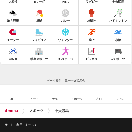
大相撲
Bリーグ
NBA
ラグビー
中央競馬
地方競馬
卓球
バレー
格闘技
バドミントン
モーター
フィギュア
ウィンター
陸上
水泳
自転車
学生スポーツ
Doスポーツ
ビジネス
eスポーツ
データ提供：日本中央競馬会
TOP
ニュース
天気
スポーツ
占い
すべて
スポーツ
中央競馬
サイトご利用にあたって