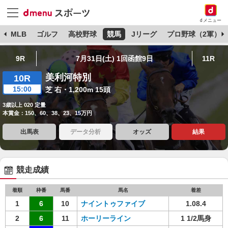
dメニュー
球
MLB
ゴルフ
高校野球
競馬
Jリーグ
プロ野球（2軍）
9R
7月31日(土) 1回函館9日
11R
美利河特別
10R
15:00
芝 右・1,200m 15頭
3歳以上 020 定量
本賞金：150、60、38、23、15万円
出馬表
データ分析
オッズ
結果
競走成績
着順
枠番
馬番
馬名
着差
1
6
10
ナイントゥファイブ
1.08.4
2
6
11
ホーリーライン
1 1/2馬身