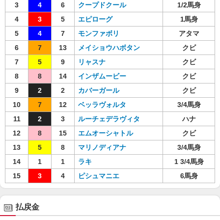
3
4
6
クープドクール
1/2馬身
4
3
5
エピローグ
1馬身
5
4
7
モンファボリ
アタマ
6
7
13
メイショウハボタン
クビ
7
5
9
リャスナ
クビ
8
8
14
インザムービー
クビ
9
2
2
カバーガール
クビ
10
7
12
ベッラヴォルタ
3/4馬身
11
2
3
ルーチェデラヴィタ
ハナ
12
8
15
エムオーシャトル
クビ
13
5
8
マリノディアナ
3/4馬身
14
1
1
ラキ
1 3/4馬身
15
3
4
ピシュマニエ
6馬身
払戻金