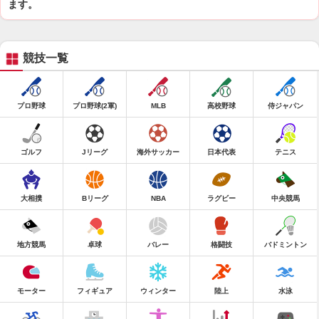
ます。
競技一覧
プロ野球
プロ野球(2軍)
MLB
高校野球
侍ジャパン
ゴルフ
Jリーグ
海外サッカー
日本代表
テニス
大相撲
Bリーグ
NBA
ラグビー
中央競馬
地方競馬
卓球
バレー
格闘技
バドミントン
モーター
フィギュア
ウィンター
陸上
水泳