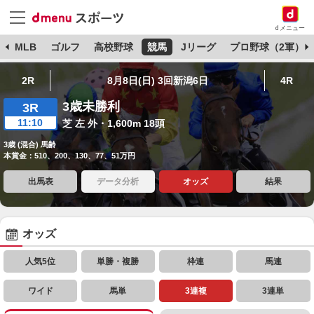
dメニュー
球
MLB
ゴルフ
高校野球
競馬
Jリーグ
プロ野球（2軍）
2R
8月8日(日) 3回新潟6日
4R
3歳未勝利
3R
11:10
芝 左 外・1,600m 18頭
3歳 (混合) 馬齢
本賞金：510、200、130、77、51万円
出馬表
データ分析
オッズ
結果
オッズ
人気5位
単勝・複勝
枠連
馬連
ワイド
馬単
3連複
3連単