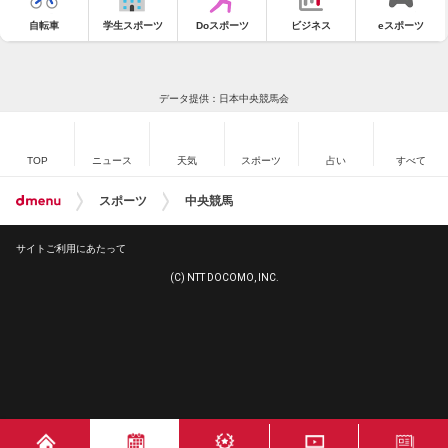
自転車
学生スポーツ
Doスポーツ
ビジネス
eスポーツ
データ提供：日本中央競馬会
TOP
ニュース
天気
スポーツ
占い
すべて
スポーツ
中央競馬
サイトご利用にあたって
(C) NTT DOCOMO, INC.