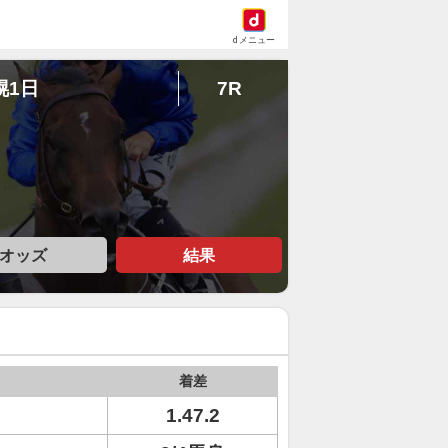
dメニュー
幌1日
7R
オッズ
結果
着差
1.47.2