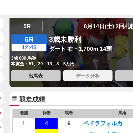
5R
8月14日(土) 2回札
6R
3歳未勝利
12:45
ダート 右・1,700m 14頭
3歳 000 馬齢
本賞金：51、20、13、8、5万円
出馬表
データ分析
競走成績
着順
枠番
馬番
馬名
1
4
6
ペドラフォルカ