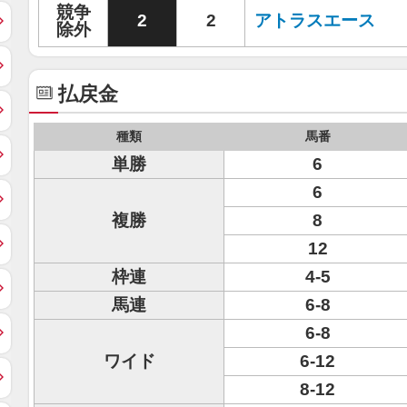
競争
2
2
アトラスエース
除外
払戻金
種類
馬番
単勝
6
6
複勝
8
12
枠連
4-5
馬連
6-8
6-8
ワイド
6-12
8-12