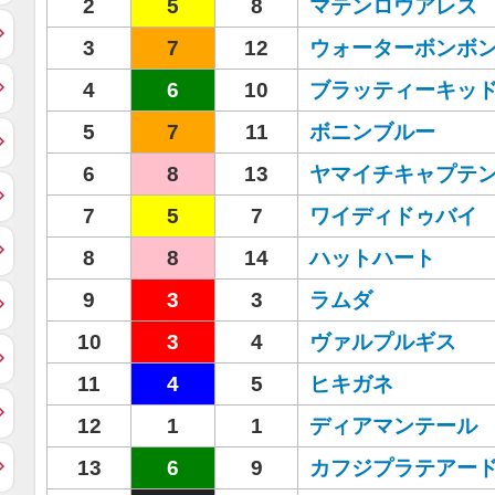
2
5
8
マテンロウアレス
3
7
12
ウォーターボンボ
4
6
10
ブラッティーキッ
5
7
11
ボニンブルー
6
8
13
ヤマイチキャプテ
7
5
7
ワイディドゥバイ
8
8
14
ハットハート
9
3
3
ラムダ
10
3
4
ヴァルプルギス
11
4
5
ヒキガネ
12
1
1
ディアマンテール
13
6
9
カフジプラテアー