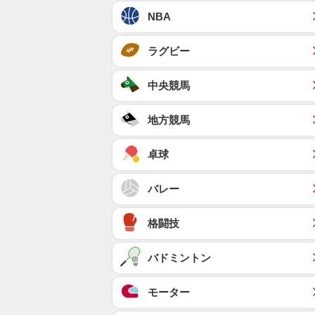
NBA
ラグビー
中央競馬
地方競馬
卓球
バレー
格闘技
バドミントン
モーター