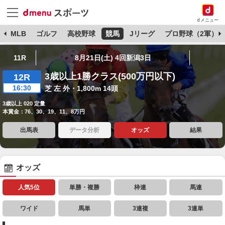
dメニュー
球
MLB
ゴルフ
高校野球
競馬
Jリーグ
プロ野球（2軍）
11R
8月21日(土) 4回新潟3日
3歳以上1勝クラス(500万円以下)
12R
16:30
芝 左 外・1,800m 14頭
3歳以上 020 定量
本賞金：76、30、19、11、8万円
出馬表
データ分析
オッズ
結果
オッズ
人気5位
単勝・複勝
枠連
馬連
ワイド
馬単
3連複
3連単