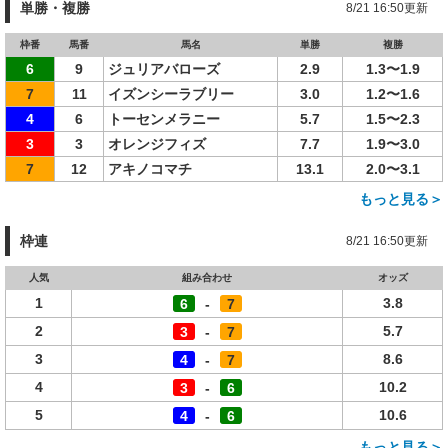
単勝・複勝
8/21 16:50更新
枠番
馬番
馬名
単勝
複勝
6
9
ジュリアバローズ
2.9
1.3〜1.9
7
11
イズンシーラブリー
3.0
1.2〜1.6
4
6
トーセンメラニー
5.7
1.5〜2.3
3
3
オレンジフィズ
7.7
1.9〜3.0
7
12
アキノコマチ
13.1
2.0〜3.1
もっと見る＞
枠連
8/21 16:50更新
人気
組み合わせ
オッズ
1
3.8
6
-
7
2
5.7
3
-
7
3
8.6
4
-
7
4
10.2
3
-
6
5
10.6
4
-
6
もっと見る＞