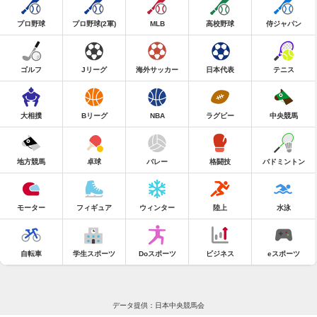
プロ野球
プロ野球(2軍)
MLB
高校野球
侍ジャパン
ゴルフ
Jリーグ
海外サッカー
日本代表
テニス
大相撲
Bリーグ
NBA
ラグビー
中央競馬
地方競馬
卓球
バレー
格闘技
バドミントン
モーター
フィギュア
ウィンター
陸上
水泳
自転車
学生スポーツ
Doスポーツ
ビジネス
eスポーツ
データ提供：日本中央競馬会