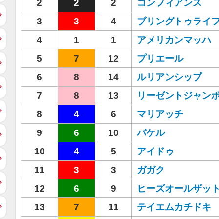
2
2
2
コンフィアンス
3
3
4
ブリングトゥライ
4
1
1
アメリカンマッハ
5
7
12
プリエール
6
8
14
ルリアンシップ
7
8
13
リーゼントジャン
8
4
6
マリアッチ
9
6
10
バケル
10
4
5
アイドゥ
11
3
3
ガガク
12
6
9
ヒーズオールザッ
13
7
11
テイエムカチドキ