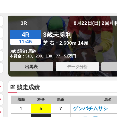
3R
8月22日(日) 2回札
4R
3歳未勝利
11:45
芝 右・2,600m 14頭
3歳 (混合) 馬齢
本賞金：510、200、130、77、51万円
出馬表
データ分析
競走成績
着順
枠番
馬番
馬名
1
5
7
ゲンパチムサシ