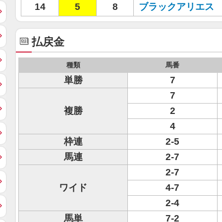
14
5
8
ブラックアリエス
払戻金
種類
馬番
単勝
7
7
複勝
2
4
枠連
2-5
馬連
2-7
2-7
ワイド
4-7
2-4
馬単
7-2