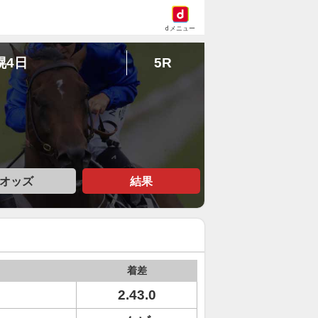
dメニュー
幌4日
5R
オッズ
結果
着差
2.43.0