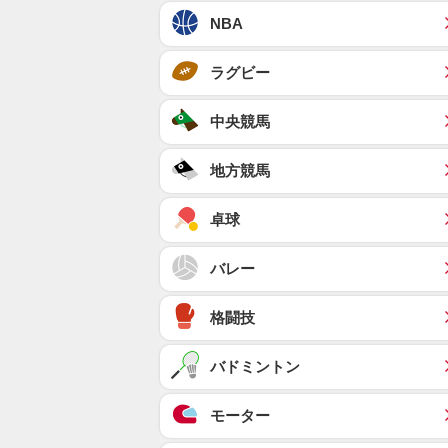
NBA
ラグビー
中央競馬
地方競馬
卓球
バレー
格闘技
バドミントン
モーター