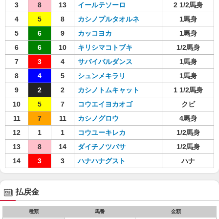
3
8
13
イールテソーロ
2 1/2馬身
4
5
8
カシノプルタオルネ
1馬身
5
6
9
カッコヨカ
1馬身
6
6
10
キリシマコトブキ
1/2馬身
7
3
4
サバイバルダンス
1馬身
8
4
5
シュンメキラリ
1馬身
9
2
2
カシノトムキャット
1 1/2馬身
10
5
7
コウエイヨカオゴ
クビ
11
7
11
カシノグロウ
4馬身
12
1
1
コウユーキレカ
1/2馬身
13
8
14
ダイチノツバサ
1/2馬身
14
3
3
ハナハナグスト
ハナ
払戻金
種類
馬番
金額