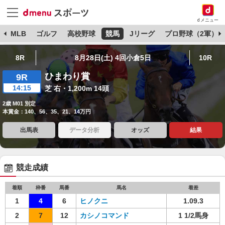
dメニュー
球
MLB
ゴルフ
高校野球
競馬
Jリーグ
プロ野球（2軍）
8R
8月28日(土) 4回小倉5日
10R
ひまわり賞
9R
14:15
芝 右・1,200m 14頭
2歳 M01 別定
本賞金：140、56、35、21、14万円
出馬表
データ分析
オッズ
結果
競走成績
着順
枠番
馬番
馬名
着差
1
4
6
ヒノクニ
1.09.3
2
7
12
カシノコマンド
1 1/2馬身