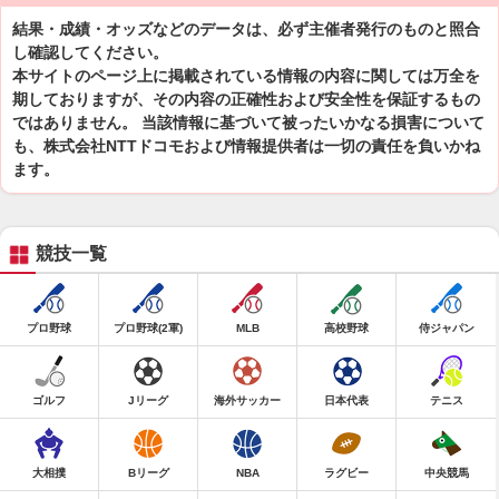
結果・成績・オッズなどのデータは、必ず主催者発行のものと照合
し確認してください。
本サイトのページ上に掲載されている情報の内容に関しては万全を
期しておりますが、その内容の正確性および安全性を保証するもの
ではありません。 当該情報に基づいて被ったいかなる損害について
も、株式会社NTTドコモおよび情報提供者は一切の責任を負いかね
ます。
競技一覧
プロ野球
プロ野球(2軍)
MLB
高校野球
侍ジャパン
ゴルフ
Jリーグ
海外サッカー
日本代表
テニス
大相撲
Bリーグ
NBA
ラグビー
中央競馬