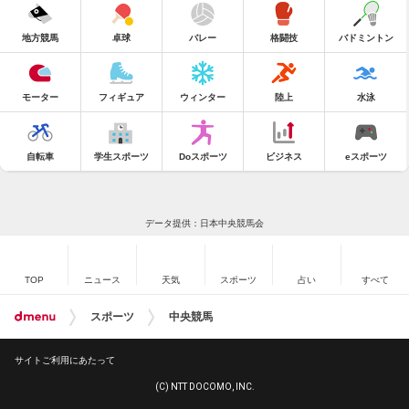
地方競馬
卓球
バレー
格闘技
バドミントン
モーター
フィギュア
ウィンター
陸上
水泳
自転車
学生スポーツ
Doスポーツ
ビジネス
eスポーツ
データ提供：日本中央競馬会
TOP
ニュース
天気
スポーツ
占い
すべて
スポーツ
中央競馬
サイトご利用にあたって
(C) NTT DOCOMO, INC.