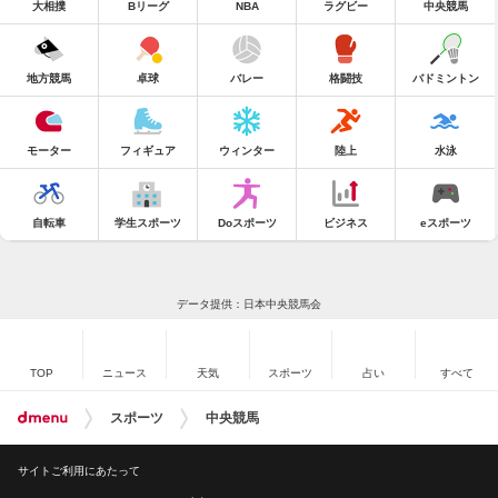
大相撲
Bリーグ
NBA
ラグビー
中央競馬
地方競馬
卓球
バレー
格闘技
バドミントン
モーター
フィギュア
ウィンター
陸上
水泳
自転車
学生スポーツ
Doスポーツ
ビジネス
eスポーツ
データ提供：日本中央競馬会
TOP
ニュース
天気
スポーツ
占い
すべて
スポーツ
中央競馬
サイトご利用にあたって