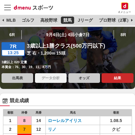
dメニュー
球
MLB
ゴルフ
高校野球
競馬
Jリーグ
プロ野球（2軍）
6R
9月4日(土) 4回小倉7日
8R
3歳以上1勝クラス(500万円以下)
7R
13:25
芝 右・1,200m 15頭
3歳以上 020 定量
本賞金：76、30、19、11、8万円
出馬表
データ分析
オッズ
結果
競走成績
着順
枠番
馬番
馬名
着差
1
8
14
ローレルアイリス
1.08.5
2
7
12
リノ
クビ