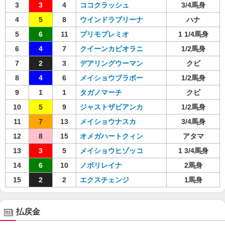
3
3
4
ココクラッシュ
3/4馬身
4
5
8
ウインドラブリーナ
ハナ
5
6
11
プリモプレミオ
1 1/4馬身
6
4
7
クイーンカピオラニ
1/2馬身
7
2
3
デアリングウーマン
クビ
8
4
6
メイショウブラボー
1/2馬身
9
1
1
タガノマーチ
クビ
10
5
9
ジャストザビアンカ
1/2馬身
11
7
13
メイショウナスカ
3/4馬身
12
8
15
オメガハートクィン
アタマ
13
3
5
メイショウヒゾッコ
1 3/4馬身
14
6
10
ノボリレイナ
2馬身
15
2
2
エクスチェンジ
1馬身
払戻金