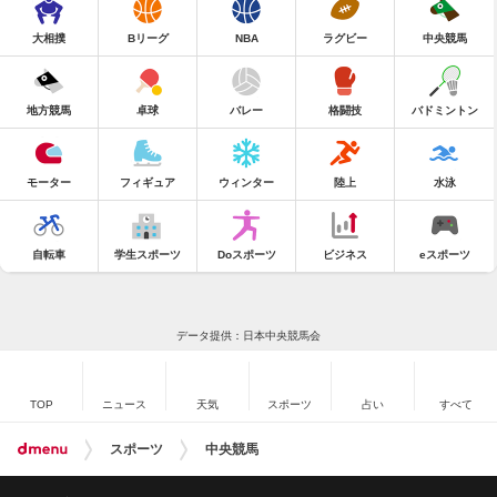
大相撲
Bリーグ
NBA
ラグビー
中央競馬
地方競馬
卓球
バレー
格闘技
バドミントン
モーター
フィギュア
ウィンター
陸上
水泳
自転車
学生スポーツ
Doスポーツ
ビジネス
eスポーツ
データ提供：日本中央競馬会
TOP
ニュース
天気
スポーツ
占い
すべて
スポーツ
中央競馬