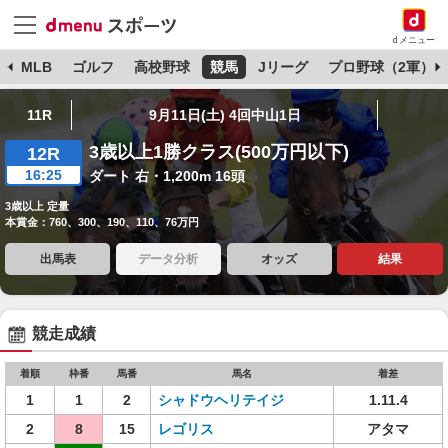
dメニュー
球
MLB
ゴルフ
高校野球
競馬
Jリーグ
プロ野球（2軍）
11R
9月11日(土) 4回中山1日
3歳以上1勝クラス(500万円以下)
12R
16:25
ダート 右・1,200m 16頭
3歳以上 定量
本賞金：760、300、190、110、76万円
出馬表
データ分析
オッズ
結果
競走成績
着順
枠番
馬番
馬名
着差
1
1
2
シャドウヘリテイジ
1.11.4
2
8
15
レゴリス
アタマ