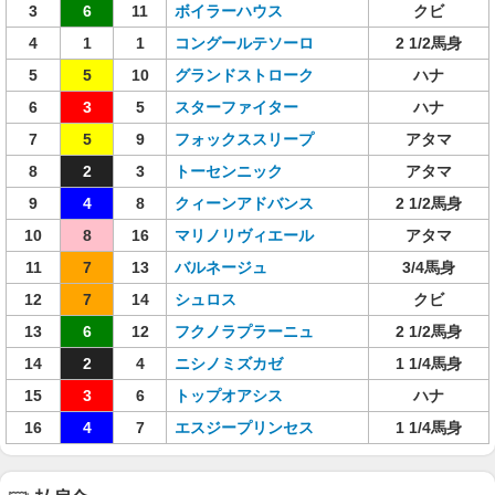
3
6
11
ボイラーハウス
クビ
4
1
1
コングールテソーロ
2 1/2馬身
5
5
10
グランドストローク
ハナ
6
3
5
スターファイター
ハナ
7
5
9
フォックススリープ
アタマ
8
2
3
トーセンニック
アタマ
9
4
8
クィーンアドバンス
2 1/2馬身
10
8
16
マリノリヴィエール
アタマ
11
7
13
バルネージュ
3/4馬身
12
7
14
シュロス
クビ
13
6
12
フクノラプラーニュ
2 1/2馬身
14
2
4
ニシノミズカゼ
1 1/4馬身
15
3
6
トップオアシス
ハナ
16
4
7
エスジープリンセス
1 1/4馬身