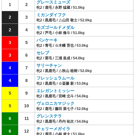
グレースミューズ
1
2
牝2 / 鹿毛 / 永野 猛蔵 / 51.0kg
ミカンダイフク
2
3
牝2 / 黒鹿毛 / △山田 敬士 / 52.0kg
モズゴールドメダル
2
4
牝2 / 芦毛 / 小林 脩斗 / 51.0kg
パンケーキ
3
5
牝2 / 青毛 / ☆木幡 育也 / 53.0kg
セレブ
3
6
牝2 / 栗毛 / 三浦 皇成 / 54.0kg
サリーチャン
4
7
牝2 / 黒鹿毛 / △秋山 稔樹 / 52.0kg
フレッシュラムール
4
8
牝2 / 黒鹿毛 / ☆斎藤 新 / 53.0kg
エレガントミッシー
5
9
牝2 / 黒鹿毛 / 宮崎 北斗 / 54.0kg
ヴェロニカマジック
5
10
牝2 / 鹿毛 / 藤田 菜七子 / 52.0kg
グレンステラ
6
11
牝2 / 黒鹿毛 / 丹内 祐次 / 54.0kg
チェリーメガイラ
6
12
牝2 / 鹿毛 / 小林 凌大 / 51.0kg