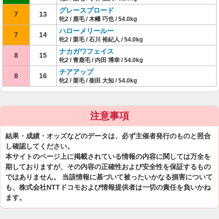
グレースブロード
7
13
牝2 / 鹿毛 / 木幡 巧也 / 54.0kg
ハローメリールー
7
14
牝2 / 栗毛 / 石川 裕紀人 / 54.0kg
ナカガワフェイス
8
15
牝2 / 青鹿毛 / 内田 博幸 / 54.0kg
チアアップ
8
16
牝2 / 栗毛 / 柴田 大知 / 54.0kg
注意事項
結果・成績・オッズなどのデータは、必ず主催者発行のものと照合
し確認してください。
本サイトのページ上に掲載されている情報の内容に関しては万全を
期しておりますが、その内容の正確性および安全性を保証するもの
ではありません。 当該情報に基づいて被ったいかなる損害について
も、株式会社NTTドコモおよび情報提供者は一切の責任を負いかね
ます。