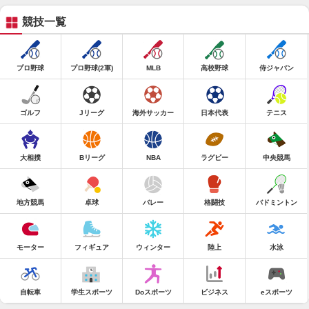
競技一覧
プロ野球
プロ野球(2軍)
MLB
高校野球
侍ジャパン
ゴルフ
Jリーグ
海外サッカー
日本代表
テニス
大相撲
Bリーグ
NBA
ラグビー
中央競馬
地方競馬
卓球
バレー
格闘技
バドミントン
モーター
フィギュア
ウィンター
陸上
水泳
自転車
学生スポーツ
Doスポーツ
ビジネス
eスポーツ