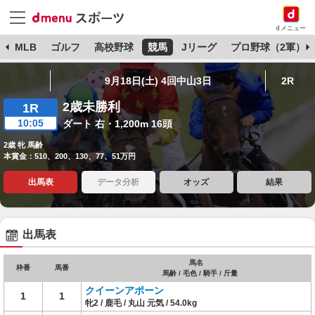
dメニュー
球
MLB
ゴルフ
高校野球
競馬
Jリーグ
プロ野球（2軍）
9月18日(土) 4回中山3日
2R
2歳未勝利
1R
10:05
ダート 右・1,200m 16頭
2歳 牝 馬齢
本賞金：510、200、130、77、51万円
出馬表
データ分析
オッズ
結果
出馬表
馬名
枠番
馬番
馬齢 / 毛色 / 騎手 / 斤量
クイーンアポーン
1
1
牝2 / 鹿毛 / 丸山 元気 / 54.0kg