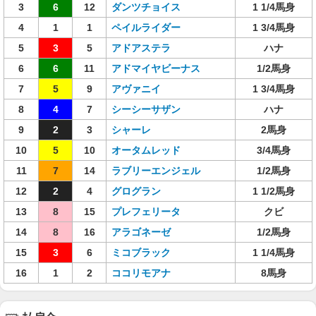
3
6
12
ダンツチョイス
1 1/4馬身
4
1
1
ペイルライダー
1 3/4馬身
5
3
5
アドアステラ
ハナ
6
6
11
アドマイヤビーナス
1/2馬身
7
5
9
アヴァニイ
1 3/4馬身
8
4
7
シーシーサザン
ハナ
9
2
3
シャーレ
2馬身
10
5
10
オータムレッド
3/4馬身
11
7
14
ラブリーエンジェル
1/2馬身
12
2
4
グログラン
1 1/2馬身
13
8
15
プレフェリータ
クビ
14
8
16
アラゴネーゼ
1/2馬身
15
3
6
ミコブラック
1 1/4馬身
16
1
2
ココリモアナ
8馬身