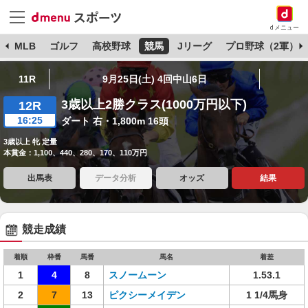
dメニュー
球
MLB
ゴルフ
高校野球
競馬
Jリーグ
プロ野球（2軍）
11R
9月25日(土) 4回中山6日
3歳以上2勝クラス(1000万円以下)
12R
16:25
ダート 右・1,800m 16頭
3歳以上 牝 定量
本賞金：1,100、440、280、170、110万円
出馬表
データ分析
オッズ
結果
競走成績
着順
枠番
馬番
馬名
着差
1
4
8
スノームーン
1.53.1
2
7
13
ピクシーメイデン
1 1/4馬身