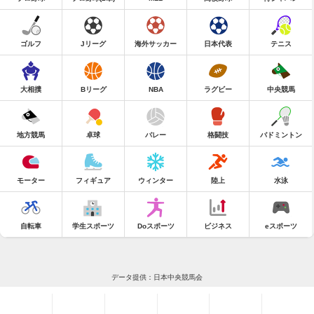
ゴルフ
Jリーグ
海外サッカー
日本代表
テニス
大相撲
Bリーグ
NBA
ラグビー
中央競馬
地方競馬
卓球
バレー
格闘技
バドミントン
モーター
フィギュア
ウィンター
陸上
水泳
自転車
学生スポーツ
Doスポーツ
ビジネス
eスポーツ
データ提供：日本中央競馬会