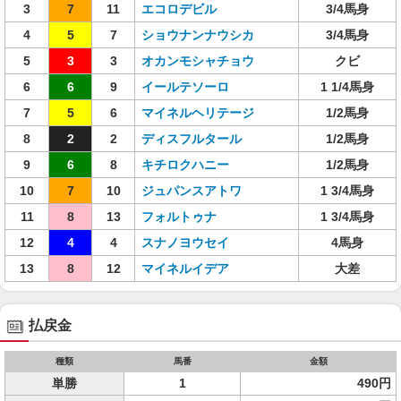
3
7
11
エコロデビル
3/4馬身
4
5
7
ショウナンナウシカ
3/4馬身
5
3
3
オカンモシャチョウ
クビ
6
6
9
イールテソーロ
1 1/4馬身
7
5
6
マイネルヘリテージ
1/2馬身
8
2
2
ディスフルタール
1/2馬身
9
6
8
キチロクハニー
1/2馬身
10
7
10
ジュパンスアトワ
1 3/4馬身
11
8
13
フォルトゥナ
1 3/4馬身
12
4
4
スナノヨウセイ
4馬身
13
8
12
マイネルイデア
大差
払戻金
種類
馬番
金額
単勝
1
490円