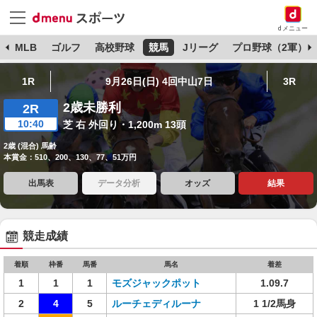
dメニュー
球
MLB
ゴルフ
高校野球
競馬
Jリーグ
プロ野球（2軍）
1R
9月26日(日) 4回中山7日
3R
2歳未勝利
2R
10:40
芝 右 外回り・1,200m 13頭
2歳 (混合) 馬齢
本賞金：510、200、130、77、51万円
出馬表
データ分析
オッズ
結果
競走成績
着順
枠番
馬番
馬名
着差
1
1
1
モズジャックポット
1.09.7
2
4
5
ルーチェディルーナ
1 1/2馬身