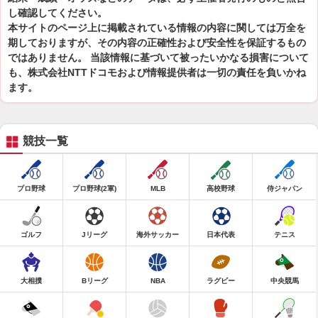
し確認してください。
本サイトのページ上に掲載されている情報の内容に関しては万全を
期しておりますが、その内容の正確性および安全性を保証するもの
ではありません。 当該情報に基づいて被ったいかなる損害について
も、株式会社NTTドコモおよび情報提供者は一切の責任を負いかね
ます。
競技一覧
プロ野球
プロ野球(2軍)
MLB
高校野球
侍ジャパン
ゴルフ
Jリーグ
海外サッカー
日本代表
テニス
大相撲
Bリーグ
NBA
ラグビー
中央競馬