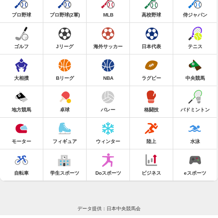
プロ野球
プロ野球(2軍)
MLB
高校野球
侍ジャパン
ゴルフ
Jリーグ
海外サッカー
日本代表
テニス
大相撲
Bリーグ
NBA
ラグビー
中央競馬
地方競馬
卓球
バレー
格闘技
バドミントン
モーター
フィギュア
ウィンター
陸上
水泳
自転車
学生スポーツ
Doスポーツ
ビジネス
eスポーツ
データ提供：日本中央競馬会