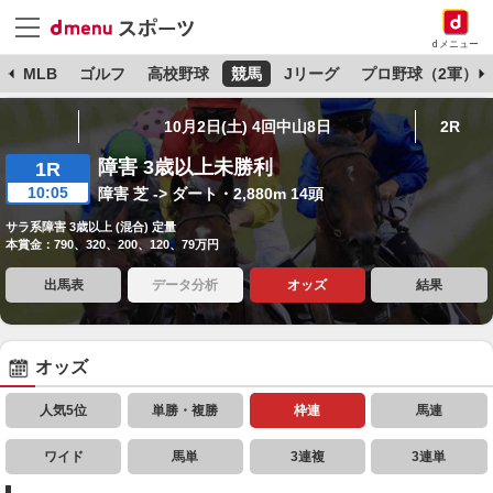
dメニュー
球
MLB
ゴルフ
高校野球
競馬
Jリーグ
プロ野球（2軍）
10月2日(土) 4回中山8日
2R
障害 3歳以上未勝利
1R
10:05
障害 芝 -> ダート・2,880m 14頭
サラ系障害 3歳以上 (混合) 定量
本賞金：790、320、200、120、79万円
出馬表
データ分析
オッズ
結果
オッズ
人気5位
単勝・複勝
枠連
馬連
ワイド
馬単
3連複
3連単