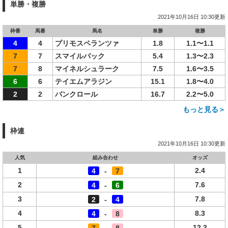
単勝・複勝
2021年10月16日 10:30更新
枠番
馬番
馬名
単勝
複勝
4
4
プリモスペランツァ
1.8
1.1〜1.1
7
7
スマイルバック
5.4
1.3〜2.3
7
8
マイネルシュラーク
7.5
1.6〜3.5
6
6
テイエムアラジン
15.1
1.8〜4.0
2
2
バンクロール
16.7
2.2〜5.0
もっと見る＞
枠連
2021年10月16日 10:30更新
人気
組み合わせ
オッズ
1
2.4
4
-
7
2
7.6
4
-
6
3
7.8
2
-
4
4
8.3
4
-
8
5
12.3