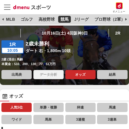
dメニュー
球
MLB
ゴルフ
高校野球
競馬
Jリーグ
プロ野球（2軍）
10月16日(土) 4回阪神3日
2R
2歳未勝利
1R
10:05
ダート 右・1,800m 10頭
2歳 (混合) 馬齢
本賞金：510、200、130、77、51万円
出馬表
データ分析
オッズ
結果
オッズ
人気5位
単勝・複勝
枠連
馬連
ワイド
馬単
3連複
3連単