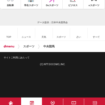
自転車
学生スポーツ
Doスポーツ
ビジネス
eスポーツ
データ提供：日本中央競馬会
TOP
ニュース
天気
スポーツ
占い
すべて
スポーツ
中央競馬
サイトご利用にあたって
(C) NTT DOCOMO, INC.