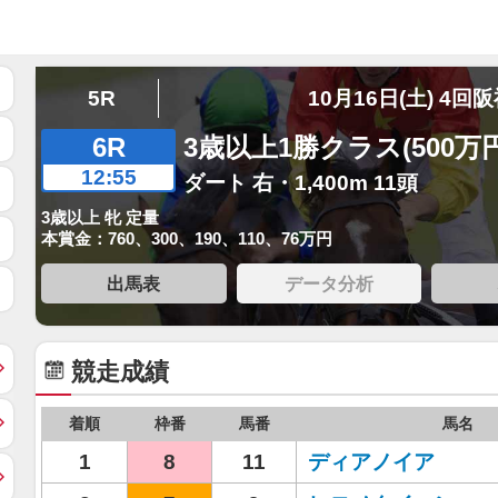
5R
10月16日(土) 4回
6R
3歳以上1勝クラス(500万
12:55
ダート 右・1,400m 11頭
3歳以上 牝 定量
本賞金：760、300、190、110、76万円
出馬表
データ分析
競走成績
着順
枠番
馬番
馬名
1
8
11
ディアノイア