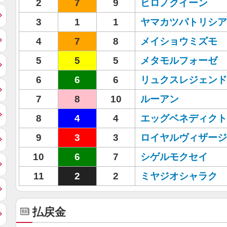
2
7
9
ヒロノクイーン
3
1
1
ヤマカツパトリシア
4
7
8
メイショウミズモ
5
5
5
メタモルフォーゼ
6
6
6
リュクスレジェンド
7
8
10
ルーアン
8
4
4
エッグベネディクト
9
3
3
ロイヤルヴィザージ
10
6
7
シゲルモクセイ
11
2
2
ミヤジオシャラク
払戻金