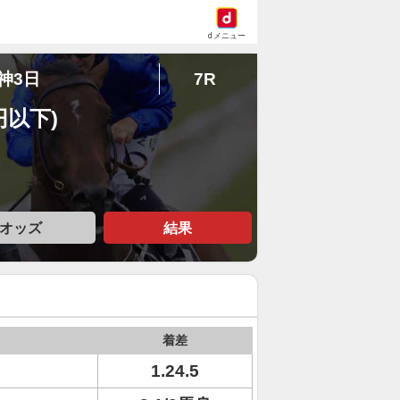
dメニュー
阪神3日
7R
円以下)
オッズ
結果
着差
1.24.5