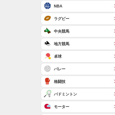
NBA
ラグビー
中央競馬
地方競馬
卓球
バレー
格闘技
バドミントン
モーター