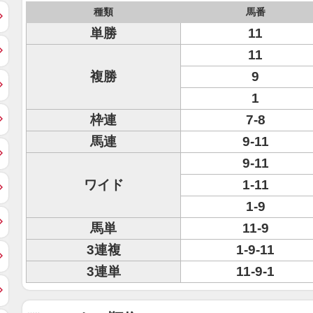
種類
馬番
単勝
11
11
複勝
9
1
枠連
7-8
馬連
9-11
9-11
ワイド
1-11
1-9
馬単
11-9
3連複
1-9-11
3連単
11-9-1