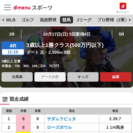
dメニュー
球
MLB
ゴルフ
高校野球
競馬
Jリーグ
プロ野球（2軍）
3R
10月17日(日) 5回新潟4日
5R
3歳以上1勝クラス(500万円以下)
4R
11:10
ダート 左・2,500m 9頭
3歳以上 定量
本賞金：760、300、190、110、76万円
出馬表
データ分析
オッズ
結果
競走成績
着順
枠番
馬番
馬名
着差
1
8
8
サダムラピュタ
2.39.7
2
8
9
ローズボウル
1 1/4馬身