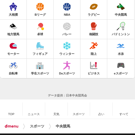
大相撲
Bリーグ
NBA
ラグビー
中央競馬
地方競馬
卓球
バレー
格闘技
バドミントン
モーター
フィギュア
ウィンター
陸上
水泳
自転車
学生スポーツ
Doスポーツ
ビジネス
eスポーツ
データ提供：日本中央競馬会
TOP
ニュース
天気
スポーツ
占い
すべて
スポーツ
中央競馬