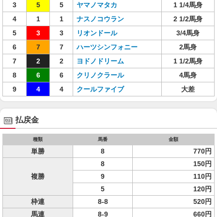
3
5
5
ヤマノマタカ
1 1/4馬身
4
1
1
ナスノコウラン
2 1/2馬身
5
3
3
リオンドール
3/4馬身
6
7
7
ハーツシンフォニー
2馬身
7
2
2
ヨドノドリーム
1 1/2馬身
8
6
6
クリノクラール
4馬身
9
4
4
クールファイブ
大差
払戻金
種類
馬番
金額
単勝
8
770円
8
150円
複勝
9
110円
5
120円
枠連
8-8
520円
馬連
8-9
660円