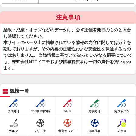
注意事項
結果・成績・オッズなどのデータは、必ず主催者発行のものと照合
し確認してください。
本サイトのページ上に掲載されている情報の内容に関しては万全を
期しておりますが、その内容の正確性および安全性を保証するもの
ではありません。 当該情報に基づいて被ったいかなる損害について
も、株式会社NTTドコモおよび情報提供者は一切の責任を負いかね
ます。
競技一覧
プロ野球
プロ野球(2軍)
MLB
高校野球
侍ジャパン
ゴルフ
Jリーグ
海外サッカー
日本代表
テニス