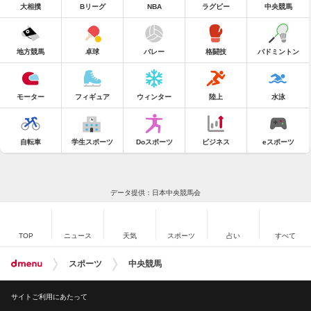
大相撲
Bリーグ
NBA
ラグビー
中央競馬
地方競馬
卓球
バレー
格闘技
バドミントン
モーター
フィギュア
ウィンター
陸上
水泳
自転車
学生スポーツ
Doスポーツ
ビジネス
eスポーツ
データ提供：日本中央競馬会
TOP
ニュース
天気
スポーツ
占い
すべて
スポーツ
中央競馬
サイトご利用にあたって