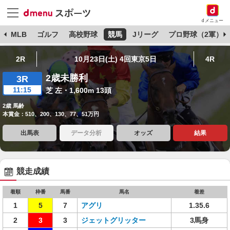
dメニュー
球
MLB
ゴルフ
高校野球
競馬
Jリーグ
プロ野球（2軍）
2R
10月23日(土) 4回東京5日
4R
2歳未勝利
3R
11:15
芝 左・1,600m 13頭
2歳 馬齢
本賞金：510、200、130、77、51万円
出馬表
データ分析
オッズ
結果
競走成績
着順
枠番
馬番
馬名
着差
1
5
7
アグリ
1.35.6
2
3
3
ジェットグリッター
3馬身