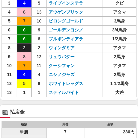
3
4
5
ライブインステラ
クビ
4
8
13
アウゲンブリック
アタマ
5
7
10
ビロングゴールド
3馬身
6
6
9
ゴールデンヨシノ
3/4馬身
7
6
8
ブルボンティアラ
1/2馬身
8
2
2
ウィンダミア
アタマ
9
8
12
リュウバター
2馬身
10
7
11
クーシフォン
アタマ
11
4
4
ニシノジャズ
2馬身
12
5
6
ホワイトレッグス
1 1/2馬身
13
1
1
スティルバイト
大差
払戻金
種類
馬番
金額
単勝
7
230円